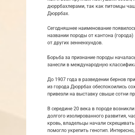
дюррбахлерами, так как питомцы чаще
Дюррбах.
Сегодняшнее наименование появилось 
названии породы от кантона (города)
от других зенненхундов.
Борьба за признание породы началась 
занесли в международную классификац
До 1907 года в разведении бернов п
из города Дюррбах обеспокоились сохр
привезли на выставку свыше сотни пр
В середине 20 века в породе возникл
долгого изолированного развития, ча
кровь, владельцы начали скрещивать
помогло укрепить генотип. Интересно,