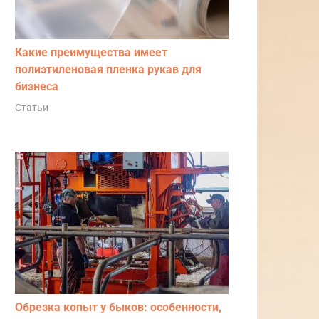
Какие преимущества имеет
полиэтиленовая пленка рукав для
бизнеса
Статьи
Обрезка копыт у быков: особенности,