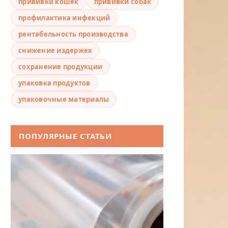
прививки кошек
прививки собак
профилактика инфекций
рентабельность производства
снижение издержек
сохранение продукции
упаковка продуктов
упаковочные материалы
ПОПУЛЯРНЫЕ СТАТЬИ