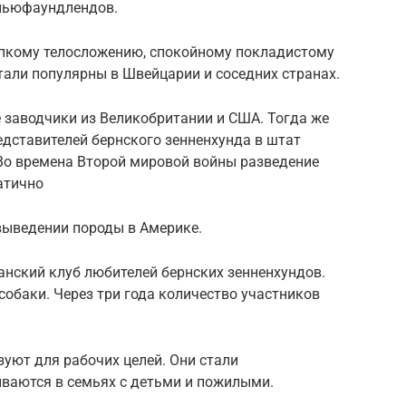
 ньюфаундлендов.
епкому телосложению, спокойному покладистому
тали популярны в Швейцарии и соседних странах.
е заводчики из Великобритании и США. Тогда же
дставителей бернского зенненхунда в штат
 Во времена Второй мировой войны разведение
атично
выведении породы в Америке.
анский клуб любителей бернских зенненхундов.
собаки. Через три года количество участников
зуют для рабочих целей. Они стали
ваются в семьях с детьми и пожилыми.