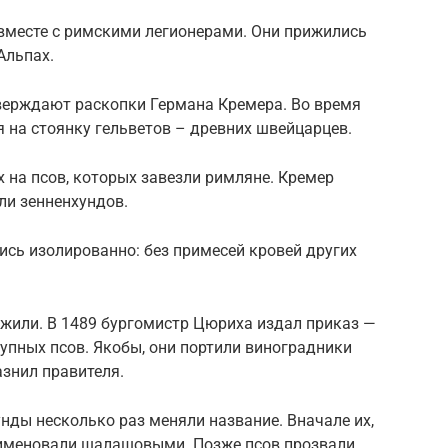
 вместе с римскими легионерами. Они прижились
Альпах.
верждают раскопки Германа Кремера. Во время
 на стоянку гельветов – древних швейцарцев.
х на псов, которых завезли римляне. Кремер
ли зенненхундов.
ь изолированно: без примесей кровей других
тожили. В 1489 бургомистр Цюриха издал приказ —
упных псов. Якобы, они портили виноградники
азнил правителя.
нды несколько раз меняли название. Вначале их,
, именовали шалашовыми. Позже псов прозвали