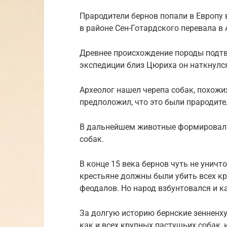
Прародители бернов попали в Европу
в районе Сен-Готардского перевала в 
Древнее происхождение породы подт
экспедиции близ Цюриха он наткнулся
Археолог нашел черепа собак, похожи
предположил, что это были прародите
В дальнейшем животные формировалис
собак.
В конце 15 века бернов чуть не унич
крестьяне должны были убить всех кр
феодалов. Но народ взбунтовался и к
За долгую историю бернские зенненху
как и всех крупных пастушьих собак