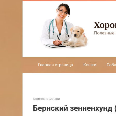
Перейти
к
контенту
Хоро
Полезные 
Главная страница
Кошки
Соб
Главная
»
Собаки
Бернский зенненхунд 