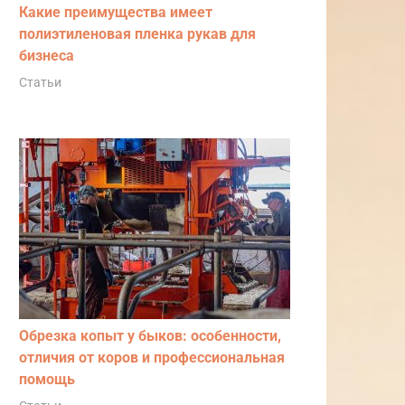
Какие преимущества имеет
полиэтиленовая пленка рукав для
бизнеса
Статьи
Обрезка копыт у быков: особенности,
отличия от коров и профессиональная
помощь