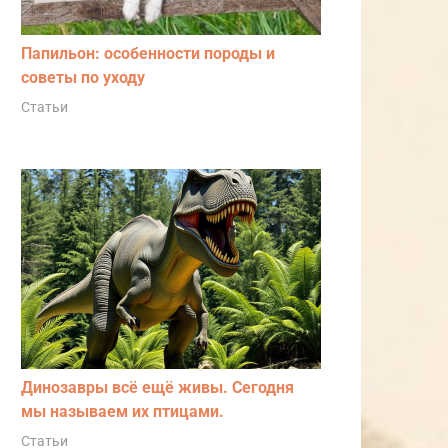
Папильон: особенности породы и
советы по уходу
Статьи
Динозавры всё ещё живы. Сегодня
мы называем их птицами.
Статьи