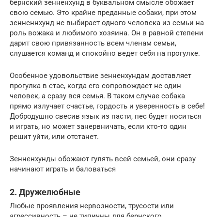
бернский зенненхунд в буквальном смысле обожает
свою семью. Это крайне преданные собаки, при этом
зенненнхунд не выбирает одного человека из семьи на
роль вожака и любимого хозяина. Он в равной степени
дарит свою привязанность всем членам семьи,
слушается команд и спокойно ведет себя на прогулке.
Особенное удовольствие зенненхундам доставляет
прогулка в стае, когда его сопровождает не один
человек, а сразу вся семья. В таком случае собака
прямо излучает счастье, гордость и уверенность в себе!
Добродушно свесив язык из пасти, пес будет носиться
и играть, но может занервничать, если кто-то один
решит уйти, или отстанет.
Зенненхунды обожают гулять всей семьей, они сразу
начинают играть и баловаться
2. Дружелюбные
Любые проявления нервозности, трусости или
агрессивность – не типичны для бернского