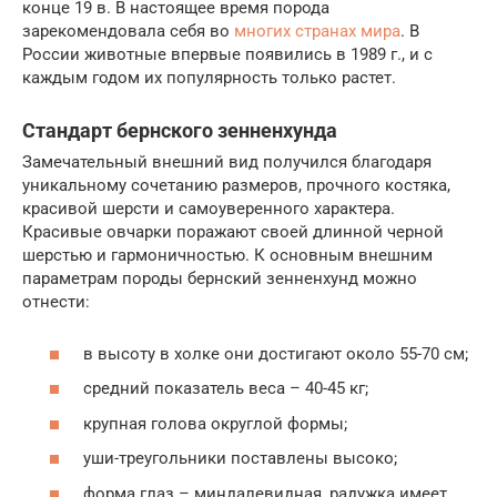
конце 19 в. В настоящее время порода
зарекомендовала себя во
многих странах мира
. В
России животные впервые появились в 1989 г., и с
каждым годом их популярность только растет.
Стандарт бернского зенненхунда
Замечательный внешний вид получился благодаря
уникальному сочетанию размеров, прочного костяка,
красивой шерсти и самоуверенного характера.
Красивые овчарки поражают своей длинной черной
шерстью и гармоничностью. К основным внешним
параметрам породы бернский зенненхунд можно
отнести:
в высоту в холке они достигают около 55-70 см;
средний показатель веса – 40-45 кг;
крупная голова округлой формы;
уши-треугольники поставлены высоко;
форма глаз – миндалевидная, радужка имеет