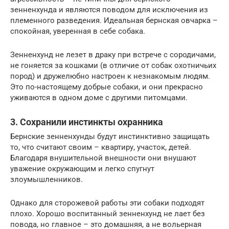
зенненхунда и являются поводом для исключения из
племенного разведения. Идеальная бернская овчарка –
спокойная, уверенная в себе собака.
Зенненхунд не лезет в драку при встрече с сородичами,
не гоняется за кошками (в отличие от собак охотничьих
пород) и дружелюбно настроен к незнакомым людям.
Это по-настоящему добрые собаки, и они прекрасно
уживаются в одном доме с другими питомцами.
3. Сохранили инстинкты охранника
Бернские зенненхунды будут инстинктивно защищать
то, что считают своим – квартиру, участок, детей.
Благодаря внушительной внешности они внушают
уважение окружающим и легко спугнут
злоумышленников.
Однако для сторожевой работы эти собаки подходят
плохо. Хорошо воспитанный зенненхунд не лает без
повода, но главное – это домашняя, а не вольерная