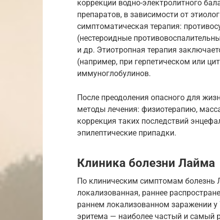
коррекции водно-электролитного бал
препаратов, в зависимости от этиолог
симптоматическая терапия: противо
(нестероидные противовоспалительны
и др. Этиотропная терапия заключает
(например, при герпетическом или ци
иммуноглобулинов.
После преодоления опасного для жиз
методы лечения: физиотерапию, масс
коррекция таких последствий энцефал
эпилептические припадки.
Клиника болезни Лайма
По клиническим симптомам болезнь Л
локализованная, раннее распростране
раннем локализованном заражении у
эритема — наиболее частый и самый 