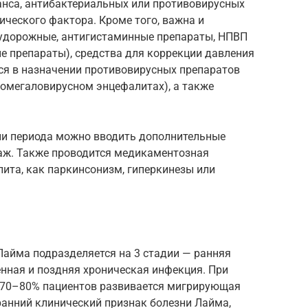
анса, антибактериальных или противовирусных
ического фактора. Кроме того, важна и
судорожные, антигистаминные препараты, НПВП
е препараты), средства для коррекции давления
ся в назначении противовирусных препаратов
томегаловирусном энцефалитах), а также
ни периода можно вводить дополнительные
аж. Также проводится медикаментозная
ита, как паркинсонизм, гиперкинезы или
айма подразделяется на 3 стадии — ранняя
нная и поздняя хроническая инфекция. При
 70–80% пациентов развивается мигрирующая
ранний клинический признак болезни Лайма,