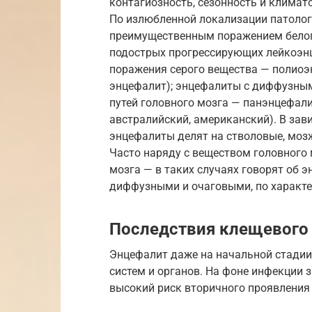
контагиозность, сезонность и климат
По излюбленной локализации патолог
преимущественным поражением белог
подострых прогрессирующих лейкоэн
поражения серого вещества — полиоэ
энцефалит); энцефалиты с диффузны
путей головного мозга — панэнцефал
австралийский, американский). В за
энцефалиты делят на стволовые, моз
Часто наряду с веществом головного
мозга — в таких случаях говорят об 
диффузными и очаговыми, по характе
Последствия клещевого 
Энцефалит даже на начальной стадии
систем и органов. На фоне инфекции 
высокий риск вторичного проявления 