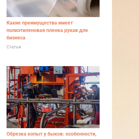
Какие преимущества имеет
полиэтиленовая пленка рукав для
бизнеса
Статьи
Обрезка копыт у быков: особенности,