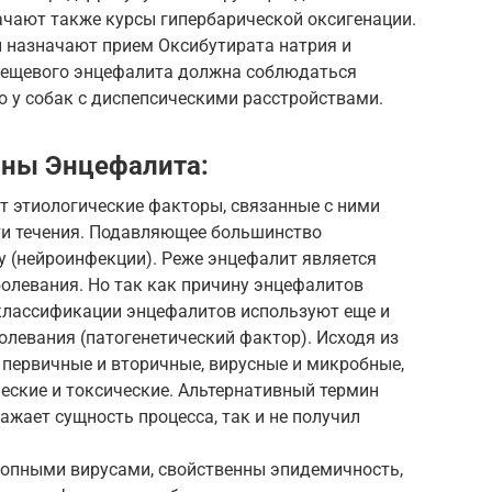
чают также курсы гипербарической оксигенации.
и назначают прием Оксибутирата натрия и
лещевого энцефалита должна соблюдаться
 у собак с диспепсическими расстройствами.
ины Энцефалита:
 этиологические факторы, связанные с ними
ти течения. Подавляющее большинство
 (нейроинфекции). Реже энцефалит является
левания. Но так как причину энцефалитов
и классификации энцефалитов используют еще и
олевания (патогенетический фактор). Исходя из
 первичные и вторичные, вирусные и микробные,
еские и токсические. Альтернативный термин
ажает сущность процесса, так и не получил
опными вирусами, свойственны эпидемичность,