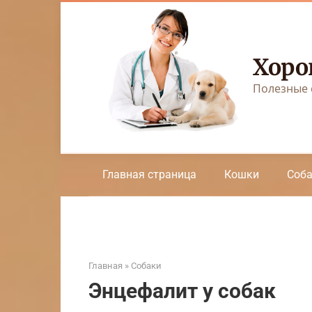
Перейти
к
контенту
Хоро
Полезные 
Главная страница
Кошки
Соб
Главная
»
Собаки
Энцефалит у собак