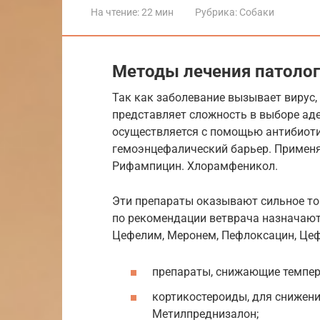
На чтение:
22 мин
Рубрика:
Собаки
Методы лечения патоло
Так как заболевание вызывает вирус,
представляет сложность в выборе ад
осуществляется с помощью антибиоти
гемоэнцефалический барьер. Применя
Рифампицин. Хлорамфеникол.
Эти препараты оказывают сильное ток
по рекомендации ветврача назначают
Цефелим, Меронем, Пефлоксацин, Цеф
препараты, снижающие темпер
кортикостероиды, для снижен
Метилпреднизалон;