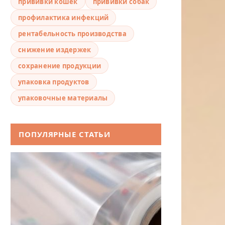
прививки кошек
прививки собак
профилактика инфекций
рентабельность производства
снижение издержек
сохранение продукции
упаковка продуктов
упаковочные материалы
ПОПУЛЯРНЫЕ СТАТЬИ