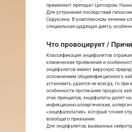
применяют препарат Цитохром. Назна
Для устранения последствий гипокси
Седуксена. В комплексном лечении к
специальная щадящая диета, особенно
Что провоцирует / Прич
Классификация энцефалитов отражает
клинические проявления и особеннос
энцефалитов имеют вирусную природу
осложнением общеинфекционного забо
установить удается не всегда, то пр
особенности протекания процесса заб
этих принципов, энцефалиты делят на
инфекционно-аллергические, аллергич
«энцефалопатия», который точнее отр
всеобщего признания.
Для энцефалитов, вызванных нейротр