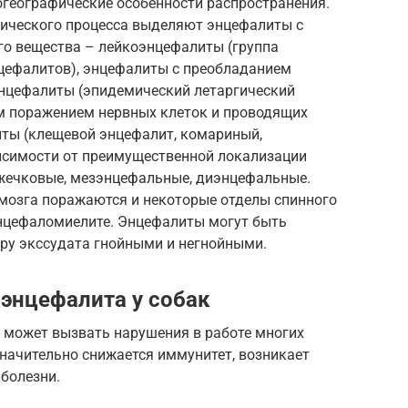
огеографические особенности распространения.
ического процесса выделяют энцефалиты с
о вещества – лейкоэнцефалиты (группа
цефалитов), энцефалиты с преобладанием
нцефалиты (эпидемический летаргический
м поражением нервных клеток и проводящих
иты (клещевой энцефалит, комариный,
висимости от преимущественной локализации
жечковые, мезэнцефальные, диэнцефальные.
 мозга поражаются и некоторые отделы спинного
энцефаломиелите. Энцефалиты могут быть
ру экссудата гнойными и негнойными.
энцефалита у собак
 может вызвать нарушения в работе многих
значительно снижается иммунитет, возникает
болезни.