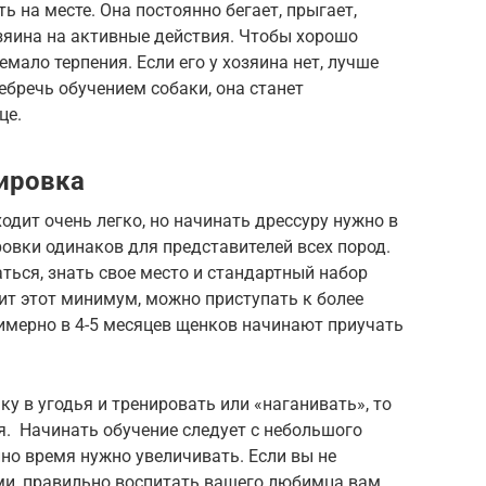
ь на месте. Она постоянно бегает, прыгает,
зяина на активные действия. Чтобы хорошо
мало терпения. Если его у хозяина нет, лучше
ебречь обучением собаки, она станет
це.
сировка
одит очень легко, но начинать дрессуру нужно в
овки одинаков для представителей всех пород.
ься, знать свое место и стандартный набор
оит этот минимум, можно приступать к более
имерно в 4-5 месяцев щенков начинают приучать
у в угодья и тренировать или «наганивать», то
ря. Начинать обучение следует с небольшого
енно время нужно увеличивать. Если вы не
ами, правильно воспитать вашего любимца вам