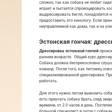
сложно, так как собака не любит сидет
играет и пытается спровоцировать хо
выдрессировать бигля, понадобится не
предоставить это кинологу. Если прен
неуправляемой как дома, так и на ули
Эстонская гончая: дрес
Дрессировка эстонской гончей
происх
раннем возрасте. Общий курс дрессир
Собака должна беспрекословно слушат
команд. После того, как питомец осв
специализированной дрессировке. Пр
работать.
Для этого нужно летом вывозить собак
есть приучать собаку брать след зве
времени, от 2-3 часов в день. Постеп
большой специалист в охоте с собак