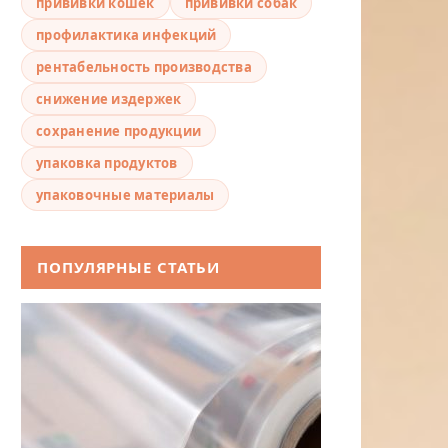
прививки кошек
прививки собак
профилактика инфекций
рентабельность производства
снижение издержек
сохранение продукции
упаковка продуктов
упаковочные материалы
ПОПУЛЯРНЫЕ СТАТЬИ