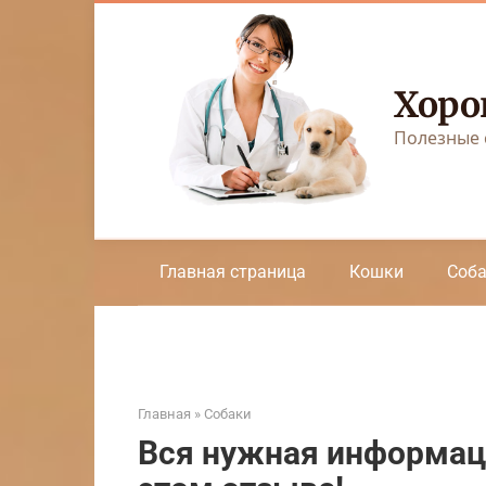
Перейти
к
контенту
Хоро
Полезные 
Главная страница
Кошки
Соб
Главная
»
Собаки
Вся нужная информаци