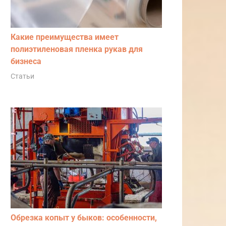
Какие преимущества имеет
полиэтиленовая пленка рукав для
бизнеса
Статьи
Обрезка копыт у быков: особенности,