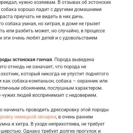
ереедал, нужно хозяевам. В отзывах об эстонских
о собака хорошо ладит с другими домашними
раста приучать не видеть в них дичь.
о собака умная, но хитрая, в доме не грызет
ь или разбить может, но случайно, в процессе
и эти очень любят детей и с удовольствием
роды эстонская гончая
. Порода выведена
это отнюдь не означает, что порода не
охотник, который никогда не упустит поднятого
и как собака-компаньон, собака – охранник или
отличным обонянием, послушным характером.
но чужих людей воспринимает с недоверием.
но начинать проводить дрессировку этой породы
ировку немецкой овчарки
, в очень раннем
умна и хитра. В уходе неприхотлива, не требует
 шерстью. Однако требует долгих прогулок и