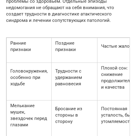
проблемы со здоровьем. Отдельные эпизоды
недомогания не обращают на себя внимания, что
создает трудности в диагностике атактического
синдрома и лечении сопутствующих патологий.
Ранние
Поздние
Частые жалобы
признаки
признаки
Плохой сон:
Головокружения,
Трудности с
снижение
особенно при
удержанием
продолжительн
ходьбе
равновесия
и качества
Мелькание
Бросание из
Постоянная
мушек,
стороны в
усталость, быст
звездочек перед
сторону
утомляемость
глазами