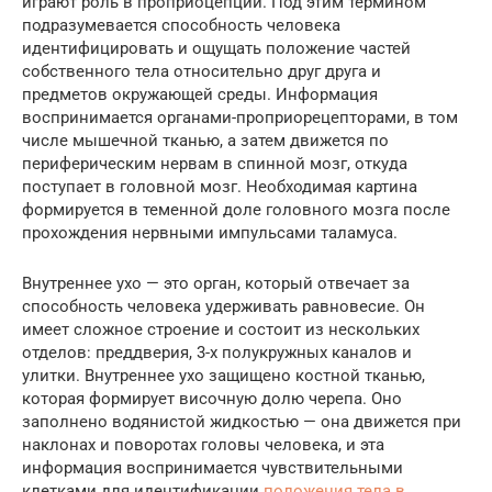
играют роль в проприоцепции. Под этим термином
подразумевается способность человека
идентифицировать и ощущать положение частей
собственного тела относительно друг друга и
предметов окружающей среды. Информация
воспринимается органами-проприорецепторами, в том
числе мышечной тканью, а затем движется по
периферическим нервам в спинной мозг, откуда
поступает в головной мозг. Необходимая картина
формируется в теменной доле головного мозга после
прохождения нервными импульсами таламуса.
Внутреннее ухо — это орган, который отвечает за
способность человека удерживать равновесие. Он
имеет сложное строение и состоит из нескольких
отделов: преддверия, 3-х полукружных каналов и
улитки. Внутреннее ухо защищено костной тканью,
которая формирует височную долю черепа. Оно
заполнено водянистой жидкостью — она движется при
наклонах и поворотах головы человека, и эта
информация воспринимается чувствительными
клетками для идентификации
положения тела в