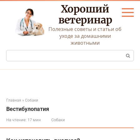
Перейти
Хороший
к
контенту
ветеринар
Полезные советы и статьи об
уходе за домашними
животными
Поиск:
Главная
»
Собаки
Вестибулопатия
На чтение:
17 мин
Собаки