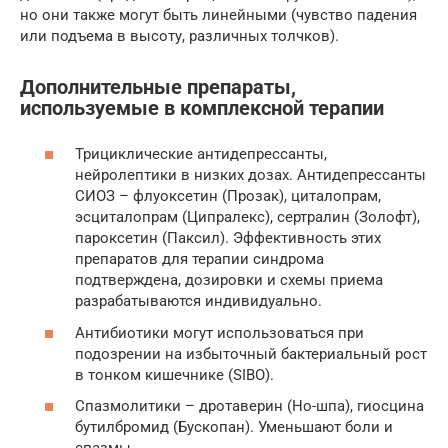
но они также могут быть линейными (чувство падения
или подъема в высоту, различных толчков).
Дополнительные препараты,
используемые в комплексной терапии
Трициклические антидепрессанты,
нейролептики в низких дозах. Антидепрессанты
СИОЗ – флуоксетин (Прозак), циталопрам,
эсциталопрам (Ципралекс), сертралин (Золофт),
пароксетин (Паксил). Эффективность этих
препаратов для терапии синдрома
подтверждена, дозировки и схемы приема
разрабатываются индивидуально.
Антибиотики могут использоваться при
подозрении на избыточный бактериальный рост
в тонком кишечнике (SIBO).
Спазмолитики – дротаверин (Но-шпа), гиосцина
бутилбромид (Бускопан). Уменьшают боли и