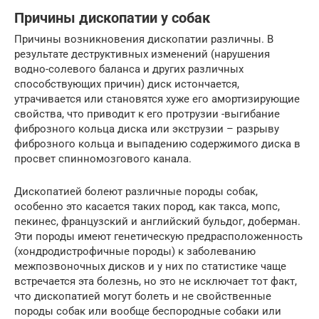
Причины дископатии у собак
Причины возникновения дископатии различны. В
результате деструктивных изменений (нарушения
водно-солевого баланса и других различных
способствующих причин) диск истончается,
утрачивается или становятся хуже его амортизирующие
свойства, что приводит к его протрузии -выгибание
фиброзного кольца диска или экструзии – разрыву
фиброзного кольца и выпадению содержимого диска в
просвет спинномозгового канала.
Дископатией болеют различные породы собак,
особенно это касается таких пород, как такса, мопс,
пекинес, французский и английский бульдог, доберман.
Эти породы имеют генетическую предрасположенность
(хондродистрофичные породы) к заболеванию
межпозвоночных дисков и у них по статистике чаще
встречается эта болезнь, но это не исключает тот факт,
что дископатией могут болеть и не свойственные
породы собак или вообще беспородные собаки или