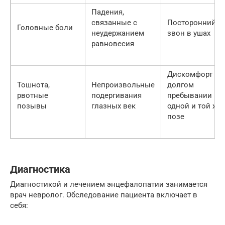
Падения,
связанные с
Посторонний ш
Головные боли
неудержанием
звон в ушах
равновесия
Дискомфорт пр
Тошнота,
Непроизвольные
долгом
рвотные
подергивания
пребывании в
позывы
глазных век
одной и той же
позе
Диагностика
Диагностикой и лечением энцефалопатии занимается
врач невролог. Обследование пациента включает в
себя: