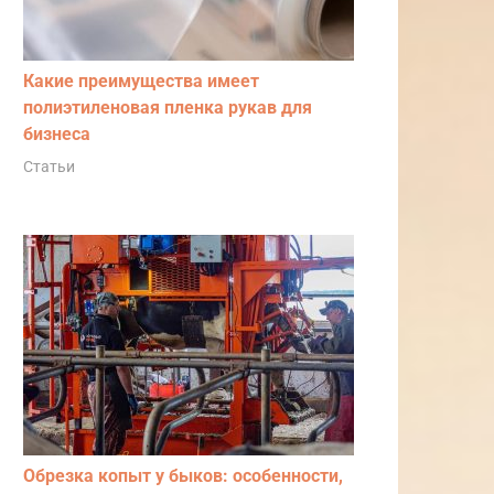
Какие преимущества имеет
полиэтиленовая пленка рукав для
бизнеса
Статьи
Обрезка копыт у быков: особенности,