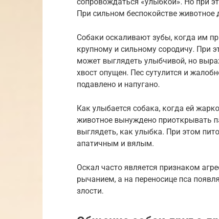
сопровождаться «улыбкой». Но при э
При сильном беспокойстве животное д
Собаки оскаливают зубы, когда им пр
крупному и сильному сородичу. При э
может выглядеть улыбчивой, но выра
хвост опущен. Пес сутулится и жалобн
подавлено и напугано.
Как улыбается собака, когда ей жар
животное вынуждено приоткрывать па
выглядеть, как улыбка. При этом пит
апатичным и вялым.
Оскал часто является признаком агре
рычанием, а на переносице пса появл
злости.