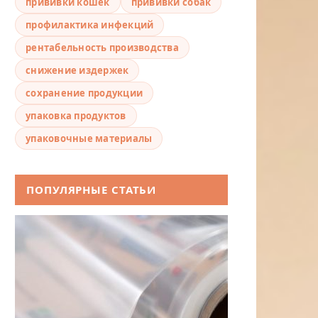
прививки кошек
прививки собак
профилактика инфекций
рентабельность производства
снижение издержек
сохранение продукции
упаковка продуктов
упаковочные материалы
ПОПУЛЯРНЫЕ СТАТЬИ