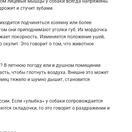
том лицевые мышцы у собаки всегда напряжены.
рожит и стучит зубами.
иходится подчиняться хозяину или более
том они приподнимают уголки губ. Их мордочка
жает покорность. Изменяется положение ушей,
о скулит. Это говорит о том, что животное
ко? В летнюю погоду или в душном помещении
сть, чтобы глотнуть воздуха. Внешне это может
омец тяжело и шумно дышит, становится
ссии. Если «улыбка» у собаки сопровождается
яются складочки, то это говорит о раздражении и