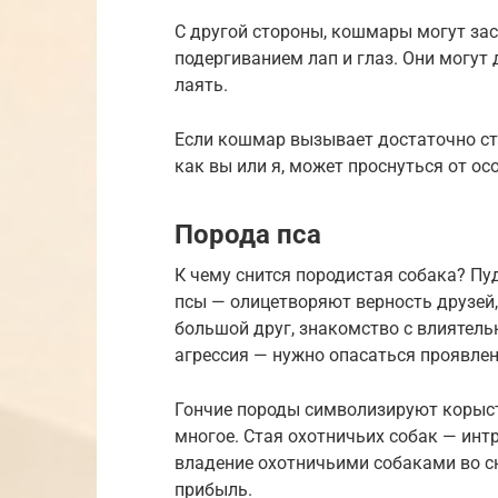
С другой стороны, кошмары могут зас
подергиванием лап и глаз. Они могут
лаять.
Если кошмар вызывает достаточно ст
как вы или я, может проснуться от о
Порода пса
К чему снится породистая собака? Пу
псы — олицетворяют верность друзей,
большой друг, знакомство с влиятельн
агрессия — нужно опасаться проявле
Гончие породы символизируют корыст
многое. Стая охотничьих собак — инт
владение охотничьими собаками во сн
прибыль.