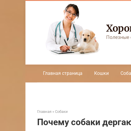
Перейти
к
контенту
Хоро
Полезные 
Главная страница
Кошки
Соб
Главная
»
Собаки
Почему собаки дергаю