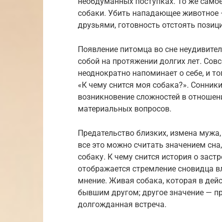
необдуманных поступках. То же само
собаки. Убить нападающее животное 
друзьями, готовность отстоять позиц
Появление питомца во сне неудивител
собой на протяжении долгих лет. Сов
неоднократно напоминает о себе, и т
«К чему снится моя собака?». Сонни
возникновение сложностей в отношен
материальных вопросов.
Предательство близких, измена мужа
все это можно считать значением сна
собаку. К чему снится история о зас
отображается стремление сновидца в
мнение. Живая собака, которая в дей
бывшим другом; другое значение — п
долгожданная встреча.