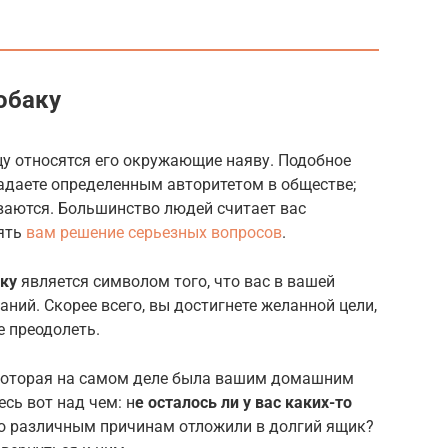
обаку
дцу относятся его окружающие наяву. Подобное
ладаете определенным авторитетом в обществе;
ваются. Большинство людей считает вас
ять
вам решение серьезных вопросов
.
ку
является символом того, что вас в вашей
ний. Скорее всего, вы достигнете желанной цели,
е преодолеть.
, которая на самом деле была вашим домашним
сь вот над чем: н
е осталось ли у вас каких-то
по различным причинам отложили в долгий ящик?