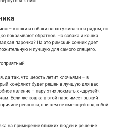
вернуться к ним.
ника
ием – кошки и собаки плохо уживаются рядом, но
дко показывают обратное. Но собака и кошка
сладкая парочка? На это римский сонник дает
оложительную и лучшую для самого спящего.
агоприятный
ся, да так, что шерсть летит клочьями – в
тарый конфликт будет решен в лучшую для вас
обное явление – пару этих лохматых «друзей»,
чам. Если же кошка в этой паре имеет рыжий
 причине ревности, при чем не имеющей под собой
зка на примирение близких людей и решение