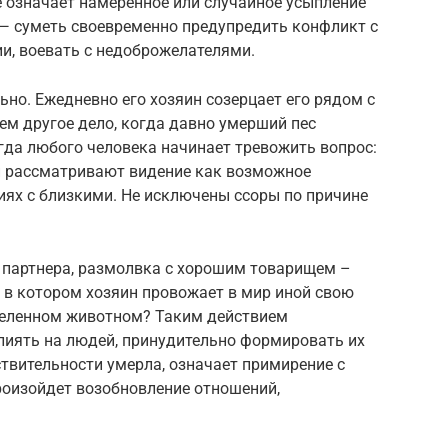
е означает намеренное или случайное усыпление
— суметь своевременно предупредить конфликт с
ии, воевать с недоброжелателями.
ьно. Ежедневно его хозяин созерцает его рядом с
сем другое дело, когда давно умерший пес
огда любого человека начинает тревожить вопрос:
ки рассматривают видение как возможное
иях с близкими. Не исключены ссоры по причине
, партнера, размолвка с хорошим товарищем –
, в котором хозяин провожает в мир иной свою
треленном животном? Таким действием
лиять на людей, принудительно формировать их
ствительности умерла, означает примирение с
роизойдет возобновление отношений,