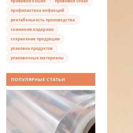
прививки кошек
прививки собак
профилактика инфекций
рентабельность производства
снижение издержек
сохранение продукции
упаковка продуктов
упаковочные материалы
ПОПУЛЯРНЫЕ СТАТЬИ