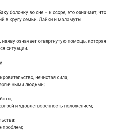
ку болонку во сне – к ссоре, это означает, что
й в кругу семьи. Лайки и маламуты
я, наяву означает отвергнутую помощь, которая
ся ситуации.
й:
кровительство, нечистая сила;
нергичными людьми;
боты;
связей и удовлетворенность положением;
льства;
е проблем;