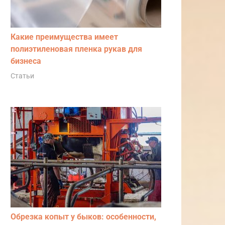
Какие преимущества имеет
полиэтиленовая пленка рукав для
бизнеса
Статьи
Обрезка копыт у быков: особенности,