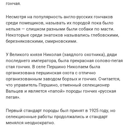
гончая.
Несмотря на популярность англо-русских гончаков
среди помещиков, называть их породой пока было
нельзя — слишком разными были собаки по масти.
Некоторые среди знатоков назывались глебовскими,
березняковскими, смирновскими.
У Великого князя Николая (заядлого охотника), дяди
последнего императора, была прекрасная солово-пегая
стая гончих. В селе Першино Николаем была
организована першинская охота с отлично
организованным заводом борзых и гончих. Считается,
что управитель Першино, отменный селекционер
Вальцев и является «папой» породы гончих «русская
пегая».
Первый стандарт породы был принят в 1925 году, но
селекционные работы продолжались и стандарт
менялся неоднократно.