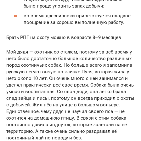
было проще уловить запах добычи;
во время дрессировки приветствуется сладкое
поощрение за хорошо выполненную работу.
Брать РПГ на охоту можно в возрасте 8–9 месяцев
Мой дядя — охотник со стажем, поэтому за всё время у
него было достаточно большое количество различных
пород охотничьих собак. Но больше всего я запомнила
русскую пегую гончую по кличке Пуля, которая жила у
него около 10 лет. Он очень много с ней занимался и
уделял практически всё своё время. Собака была очень
умная и воспитанная. Со слов дяди, она легко брала
след зайца и лисы, поэтому он всегда приходил с охоты
с добычей. Жил пёс на улице в большом вольере.
Единственное, чему дядя не научил своего пса — не
охотится на домашнюю птицу. В связи с этим собака
постоянно давила индоуток, которые залетали на её
территорию. А также очень сильно раздражал её
постоянный лай по поводу и без.