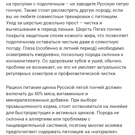
на прогулки с подопечным – не заводите Русскую пегую
гончую. Также стоит рассмотреть другую породу, если
вы не любите совместные тренировки с питомцем.
Уход за шерстью довольно прост – чистка и
вычесывание в период линьки. Шерсть Пегих гончих
покрыта защитным слоем кожного жира, что позволяет
подопечному оставаться чистым даже в слякотную
погоду. Глаза (особенно в летний период) необходимо
осматривать ежедневно, поскольку порода склонна к
конъюнктивиту. Со здоровьем зубов и ушей, обычно,
проблем не возникает, но это не умоляет актуальности
регулярных осмотров и профилактической чистки.
Рацион питания щенка Русской пегой гончей должен
включать до 60% мяса, витаминные и
минерализованные добавки. При выборе
промышленного корма, стоит остановиться на линейке
для быстрорастущих и активных щенков. Порода не
склонна к аллергиям или проблемам с
пищеварительной системой, поэтому многие хозяева
предпочитают содержать питомцев на «натуралке».