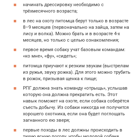
начинать дрессировку необходимо с
трёхмесячного возраста;
в лес на охоту питомца берут только в возрасте
8–9 месяцев (первоначально на зайца, затем на
лису и волка). Можно брать и в возрасте 4-х
месяцев, но только с целью ознакомления;
первое время собаку учат базовым командам:
«ко мне», «фу», «сидеть»;
питомца приучают к резким звукам (выстрелам
из ружья, звуку рожка). Для этого можно трубить
в рожок, призывая щенка к пище;
РПГ должна знать команду «отрыщь», услышав
которую она должна прекратить есть. Этот
навык поможет на охоте, если собака соберётся
съесть добычу. Из собаки никогда не получится
хорошего охотника, если она будет поглощать
загнанного ею зверя;
первые походы в лес должны происходить в
тихую ясную погоду, чтобы молодой собаке