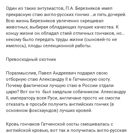
Один из таких энтузиастов, П.А. Березняков имел
прекрасную стаю англо-русских гончих …и пять дочерей.
Всю жизнь Березняков увлеченно скрещивал
животных, выбирая обладающих лучшие качества. К
концу жизни он обладал стаей отличных гончаков, но…
некому было передать труды жизни (сыновей-то не
имелось), плоды селекционной работы.
Превосходный охотник
Поразмыслив, Павел Андреевич подарил свою
отборную стаю Александру II в Гатчинскую охоту.
Почему фактически лучшую стаю в России отдали
царю? Вот он-то был заядлым собачником. Александру
II, императору всея Руси, англичане просто не смогли
отказать в просьбе получить английских гончих (в
основном фоксхаундов) лучших кровей.
Кровь гончаков Гатчинской охоты смешивалась с
английской кровью, вот так и получилась англо-русская