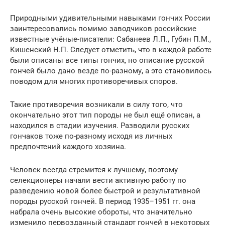
Природными удивительными навыками гончих России
заинтересовались помимо заводчиков российские
известные учёные-писатели: Сабанеев Л.П., Губин П.М.,
Кишенский Н.П. Следует отметить, что в каждой работе
были описаны все типы гончих, но описание русской
гончей было дано везде по-разному, а это становилось
поводом для многих противоречивых споров.
Такие противоречия возникали в силу того, что
окончательно этот тип породы не был ещё описан, а
находился в стадии изучения. Разводили русских
гончаков тоже по-разному исходя из личных
предпочтений каждого хозяина.
Человек всегда стремится к лучшему, поэтому
селекционеры начали вести активную работу по
разведению новой более быстрой и результативной
породы русской гончей. В период 1935–1951 гг. она
набрала очень высокие обороты, что значительно
изменило первозданный стандарт гончей в некоторых