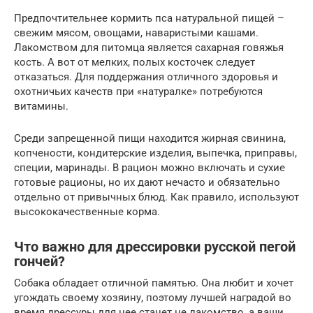
Предпочтительнее кормить пса натуральной пищей –
свежим мясом, овощами, наваристыми кашами.
Лакомством для питомца является сахарная говяжья
кость. А вот от мелких, полых косточек следует
отказаться. Для поддержания отличного здоровья и
охотничьих качеств при «натуралке» потребуются
витамины.
Среди запрещенной пищи находится жирная свинина,
копчености, кондитерские изделия, выпечка, приправы,
специи, маринады. В рацион можно включать и сухие
готовые рационы, но их дают нечасто и обязательно
отдельно от привычных блюд. Как правило, используют
высококачественные корма.
Что важно для дрессировки русской пегой
гончей?
Собака обладает отличной памятью. Она любит и хочет
угождать своему хозяину, поэтому лучшей наградой во
время дрессуры для нее станет не лакомство, а ваши