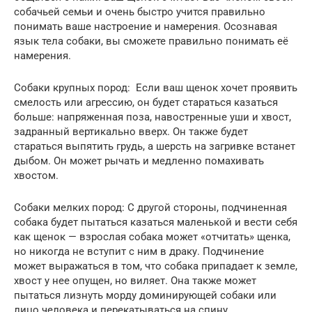
собачьей семьи и очень быстро учится правильно
понимать ваше настроение и намерения. Осознавая
язык тела собаки, вы сможете правильно понимать её
намерения.
Собаки крупных пород: Если ваш щенок хочет проявить
смелость или агрессию, он будет стараться казаться
больше: напряженная поза, навостренные уши и хвост,
задранный вертикально вверх. Он также будет
стараться выпятить грудь, а шерсть на загривке встанет
дыбом. Он может рычать и медленно помахивать
хвостом.
Собаки мелких пород: С другой стороны, подчиненная
собака будет пытаться казаться маленькой и вести себя
как щенок — взрослая собака может «отчитать» щенка,
но никогда не вступит с ним в драку. Подчинение
может выражаться в том, что собака припадает к земле,
хвост у нее опущен, но виляет. Она также может
пытаться лизнуть морду доминирующей собаки или
лицо человека и перекатываться на спину.