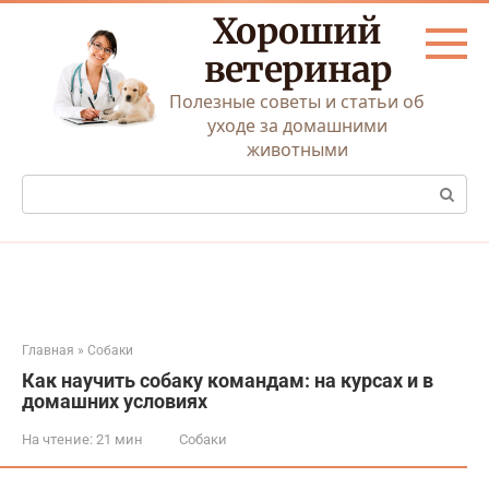
Перейти
Хороший
к
контенту
ветеринар
Полезные советы и статьи об
уходе за домашними
животными
Поиск:
Главная
»
Собаки
Как научить собаку командам: на курсах и в
домашних условиях
На чтение:
21 мин
Собаки