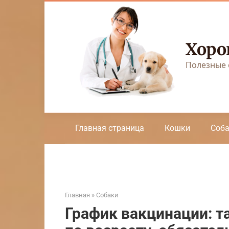
Перейти
к
контенту
Хоро
Полезные 
Главная страница
Кошки
Соб
Главная
»
Собаки
График вакцинации: т