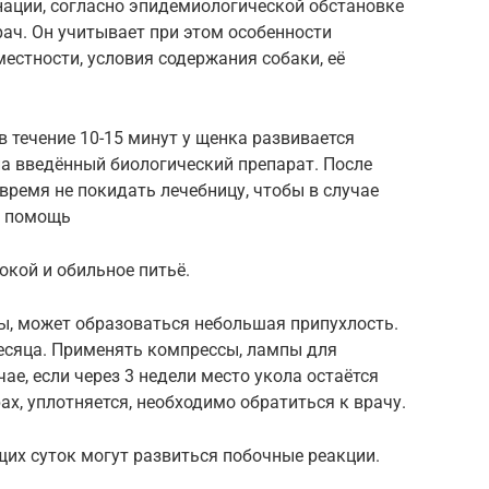
нации, согласно эпидемиологической обстановке
рач. Он учитывает при этом особенности
естности, условия содержания собаки, её
 в течение 10-15 минут у щенка развивается
на введённый биологический препарат. После
время не покидать лечебницу, чтобы в случае
у помощь
кой и обильное питьё.
лы, может образоваться небольшая припухлость.
месяца. Применять компрессы, лампы для
чае, если через 3 недели место укола остаётся
ах, уплотняется, необходимо обратиться к врачу.
щих суток могут развиться побочные реакции.