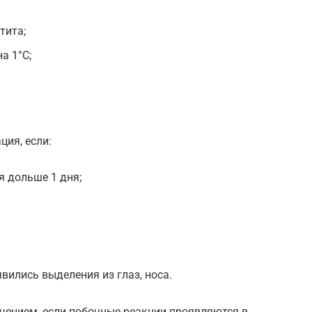
тита;
а 1°С;
ия, если:
я дольше 1 дня;
вились выделения из глаз, носа.
чением, если побочные реакции проявляются в