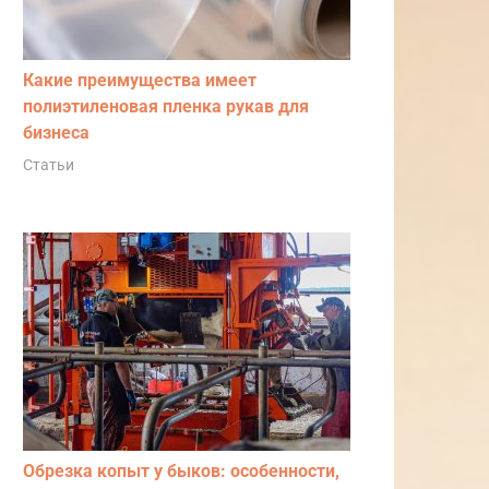
Какие преимущества имеет
полиэтиленовая пленка рукав для
бизнеса
Статьи
Обрезка копыт у быков: особенности,