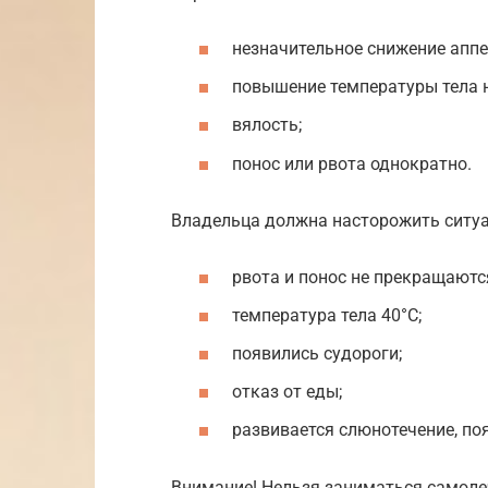
незначительное снижение аппе
повышение температуры тела н
вялость;
понос или рвота однократно.
Владельца должна насторожить ситуац
рвота и понос не прекращаютс
температура тела 40°С;
появились судороги;
отказ от еды;
развивается слюнотечение, поя
Внимание! Нельзя заниматься самоле