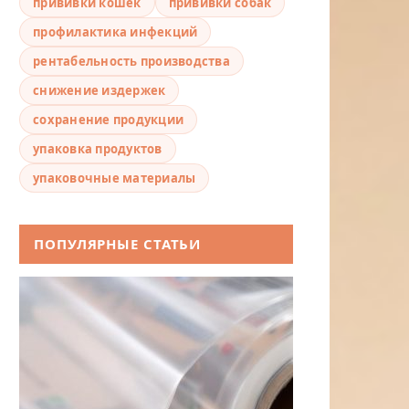
прививки кошек
прививки собак
профилактика инфекций
рентабельность производства
снижение издержек
сохранение продукции
упаковка продуктов
упаковочные материалы
ПОПУЛЯРНЫЕ СТАТЬИ