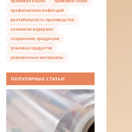
прививки кошек
прививки собак
профилактика инфекций
рентабельность производства
снижение издержек
сохранение продукции
упаковка продуктов
упаковочные материалы
ПОПУЛЯРНЫЕ СТАТЬИ