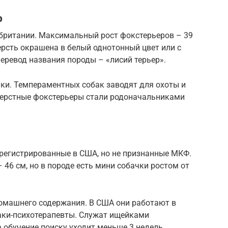
р
обритании. Максимальный рост фокстерьеров – 39
шерсть окрашена в белый однотонный цвет или с
ревод названия породы – «лисий терьер».
ки. Темпераментных собак заводят для охоты и
ерстные фокстерьеры стали родоначальниками
регистрированные в США, но не признанные МКФ.
 46 см, но в породе есть мини собачки ростом от
домашнего содержания. В США они работают в
баки-психотерапевты. Служат ищейками
 обучение поиску уходит меньше 3 недель.