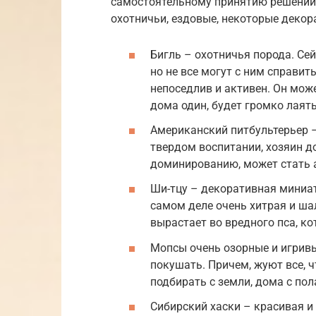
самостоятельному принятию решений. 
охотничьи, ездовые, некоторые декор
Бигль – охотничья порода. Се
но не все могут с ним справит
непоседлив и активен. Он може
дома один, будет громко лаять
Американский питбультерьер –
твердом воспитании, хозяин д
доминированию, может стать 
Ши-тцу – декоративная миниат
самом деле очень хитрая и ш
вырастает во вредного пса, ко
Мопсы очень озорные и игривые
покушать. Причем, жуют все, ч
подбирать с земли, дома с пол
Сибирский хаски – красивая и