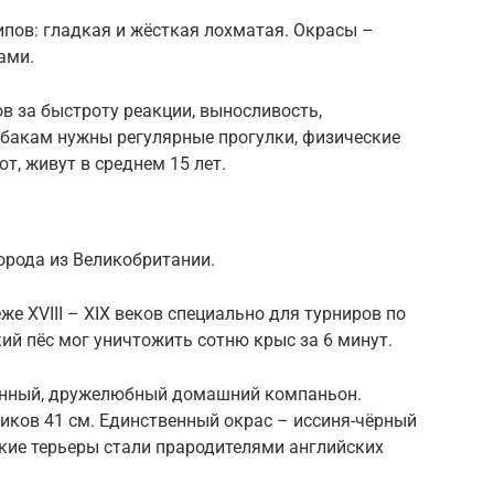
ипов: гладкая и жёсткая лохматая. Окрасы –
ами.
ов за быстроту реакции, выносливость,
бакам нужны регулярные прогулки, физические
т, живут в среднем 15 лет.
рода из Великобритании.
е XVIII – XIX веков специально для турниров по
ий пёс мог уничтожить сотню крыс за 6 минут.
данный, дружелюбный домашний компаньон.
иков 41 см. Единственный окрас – иссиня-чёрный
ие терьеры стали прародителями английских