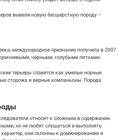
ерьеров вывели новую бесшерстную породу –
века, международное признание получила в 2007
 коричневыми, чёрными, голубыми пятнами.
ские терьеры славятся как умелые норные
ные сторожа и верные компаньоны. Порода
роды
сследователи относят к сложным в содержании.
мными, но не любят слушаться и выполнять
 характер, они склонны к доминированию и