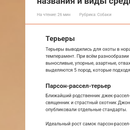
названия и виды сред
На чтение:
26 мин
Рубрика:
Собаки
Терьеры
Терьеры выводились для охоты в нора
темперамент. При всём разнообразии
выносливые, упорные, азартные, отва
выделяются 5 пород, которые подход
Парсон-рассел-терьер
Ближайший родственник джек-рассел-
священник и страстный охотник Джон Р
опубликовали отдельные стандарты.
Идеальный рост самок парсон-рассел-т