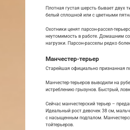
Плотная густая шерсть бывает двух т
белый сплошной или с цветными пятн
Охотники ценят парсон-рассел-терьер
неутомимость в работе. Домашним со
нагрузки. Парсон-расселы редко болею
Манчестер-терьер
Старейшая официально признанная по
Манчестер-терьеров выводили на рубеж
истреблению грызунов. Быстрый, ловк
Сейчас манчестерский терьер – пре
Идеальный рост девочек 38 см, мальч
с насыщенным подпалом. Манчестерск
тойтерьеров.