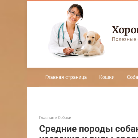
Перейти
к
контенту
Хоро
Полезные 
Главная страница
Кошки
Соб
Главная
»
Собаки
Средние породы собак