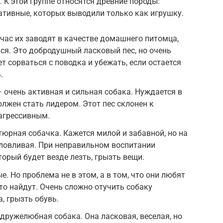
К этой группе относятся древние породы:
ативные, которых выводили только как игрушку.
йчас их заводят в качестве домашнего питомца,
ься. Это добродушный ласковый пес, но очень
т сорваться с поводка и убежать, если остается
.
 очень активная и сильная собака. Нуждается в
олжен стать лидером. Этот пес склонен к
агрессивным.
юрная собачка. Кажется милой и забавной, но на
аловливая. При неправильном воспитании
торый будет везде лезть, грызть вещи.
. Но проблема не в этом, а в том, что они любят
то найдут. Очень сложно отучить собаку
а, грызть обувь.
 дружелюбная собака. Она ласковая, веселая, но