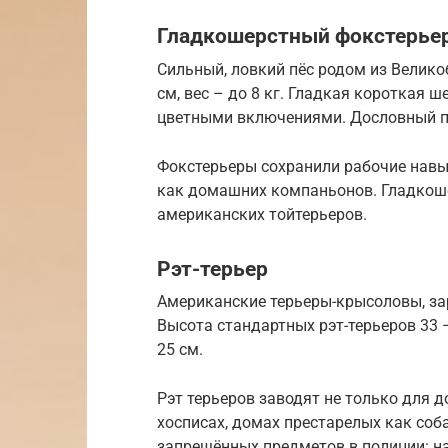
Гладкошерстный фокстерье
Сильный, ловкий пёс родом из Велик
см, вес – до 8 кг. Гладкая короткая 
цветными включениями. Дословный пе
Фокстерьеры сохранили рабочие навы
как домашних компаньонов. Гладкош
американских тойтерьеров.
Рэт-терьер
Американские терьеры-крысоловы, за
Высота стандартных рэт-терьеров 33 –
25 см.
Рэт терьеров заводят не только для 
хосписах, домах престарелых как со
запрещённых предметов в полиции: на