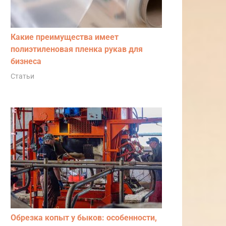
Какие преимущества имеет
полиэтиленовая пленка рукав для
бизнеса
Статьи
Обрезка копыт у быков: особенности,