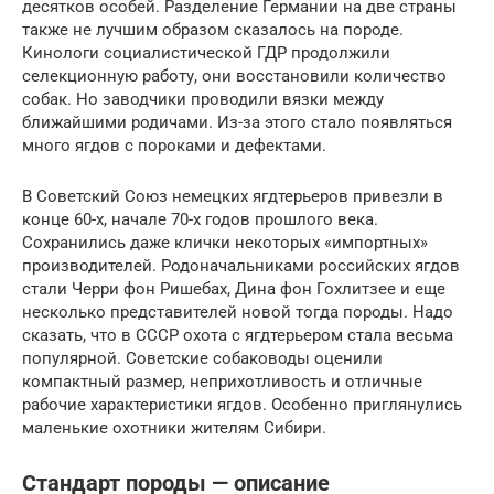
десятков особей. Разделение Германии на две страны
также не лучшим образом сказалось на породе.
Кинологи социалистической ГДР продолжили
селекционную работу, они восстановили количество
собак. Но заводчики проводили вязки между
ближайшими родичами. Из-за этого стало появляться
много ягдов с пороками и дефектами.
В Советский Союз немецких ягдтерьеров привезли в
конце 60-х, начале 70-х годов прошлого века.
Сохранились даже клички некоторых «импортных»
производителей. Родоначальниками российских ягдов
стали Черри фон Ришебах, Дина фон Гохлитзее и еще
несколько представителей новой тогда породы. Надо
сказать, что в СССР охота с ягдтерьером стала весьма
популярной. Советские собаководы оценили
компактный размер, неприхотливость и отличные
рабочие характеристики ягдов. Особенно приглянулись
маленькие охотники жителям Сибири.
Стандарт породы — описание