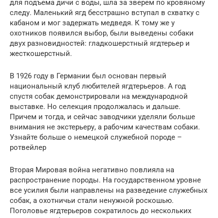
для подъема дичи с воды, шла за зверем по кровяному
следу. Маленький ягд бесстрашно вступал в схватку с
кабаном и мог задержать медведя. К тому же у
охотников появился выбор, были выведены собаки
двух разновидностей: гладкошерстный ягдтерьер и
жесткошерстный.
В 1926 году в Германии был основан первый
национальный клуб любителей ягдтерьеров. А год
спустя собак демонстрировали на международной
выставке. Но селекция продолжалась и дальше.
Причем и тогда, и сейчас заводчики уделяли больше
внимания не экстерьеру, а рабочим качествам собаки.
Узнайте больше о немецкой служебной породе –
ротвейлер
Вторая Мировая война негативно повлияла на
распространение породы. На государственном уровне
все усилия были направлены на разведение служебных
собак, а охотничьи стали ненужной роскошью.
Поголовье ягдтерьеров сократилось до нескольких