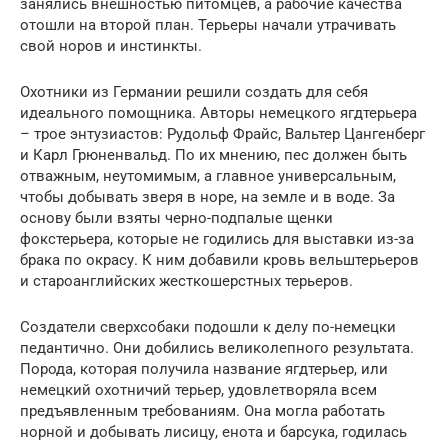
занялись внешностью питомцев, а рабочие качества
отошли на второй план. Терьеры начали утрачивать
свой норов и инстинкты.
Охотники из Германии решили создать для себя
идеального помощника. Авторы немецкого ягдтерьера
– трое энтузиастов: Рудольф Фрайс, Вальтер Цангенберг
и Карл Грюненвальд. По их мнению, пес должен быть
отважным, неутомимым, а главное универсальным,
чтобы добывать зверя в норе, на земле и в воде. За
основу были взяты черно-подпалые щенки
фокстерьера, которые не годились для выставки из-за
брака по окрасу. К ним добавили кровь вельштерьеров
и староанглийских жесткошерстных терьеров.
Создатели сверхсобаки подошли к делу по-немецки
педантично. Они добились великолепного результата.
Порода, которая получила название ягдтерьер, или
немецкий охотничий терьер, удовлетворяла всем
предъявленным требованиям. Она могла работать
норной и добывать лисицу, енота и барсука, годилась