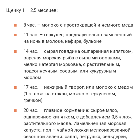
Щенку 1 – 2,5 месяцев:
8 час. – молоко с простоквашей и немного меда
11 час. – геркулес, предварительно замоченный
на ночь в молоке, кефире, бульоне
14 час. – сырая говядина ошпаренная кипятком,
вареная морская рыба с сырыми овощами,
мелко натертая морковка, с растительным,
подсолнечным, соевым, или кукурузным
мослом
17 час. – нежирный творог, или молоко с медом
(1 ч. лож. на стакан, можно с геркулесом,
гречкой)
20 час. – главное кормление: сырое мясо,
ошпаренное кипятком, с добавлением 0,5 ч лож
растительного масла. Измельченная морская
капуста, пол – чайной ложки мелконарезанной
сезонной зелени: салат, петрушка, сельдерей,