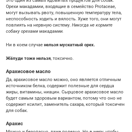
Это один из самых ядовитых продуктов для собак.
Орехи макадамии, входящие в семейство Protaceae,
могут вызывать рвоту, повышенную температуру тела,
неспособность ходить и вялость. Хуже того, они могут
повлиять на нервную систему.
Никогда не кормите
собаку орехами макадамии.
Ни в коем случае
нельзя мускатный орех.
Жёлуди тоже нельзя
, токсично.
Арахисовое масло
Да, арахисовое масло можно, оно является отличным
источником белка, содержит полезные для сердца
жиры, витамины, ниацин. Сырцовое арахисовое масло
будет самым здоровым вариантом, потому что оно не
содержит ксилит, заменитель сахара, который токсичен
для собак.
Арахис
Можно и безопасно, даже полезно. Но в меру, чтобы