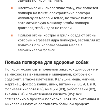
сделать попкорн на плите.
Электрический: аналогично тому, как лопается
попкорн на плите, электрические попкорн
используют масло и тепло, но также имеют
автоматическую мешалку, чтобы попкорн
двигался, чтобы ядра не горели.
Прямой огонь: костры и грили создают огонь,
который нагревает ядра попкорна, заставляя их
лопаться при использовании масла в
алюминиевой фольге.
Польза попкорна для здоровья собак
Попкорн может быть полезной закуской для собак из-
за множества витаминов и минералов, которые он
содержит, а также клетчатки. Кальций, медь, магний,
марганец, фосфор, калий, цинк, витамины B6, A, E и K,
фолиевая кислота (B9), ниацин (B3), рибофлавин (B2),
тиамин (B1) и пантотеновая кислота (B5): все
естественно в простом попкорне. Хотя эти витамины и
минералы могут не составлять большой процент