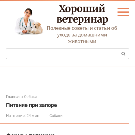
Перейти
Хороший
к
контенту
ветеринар
Полезные советы и статьи об
уходе за домашними
животными
Поиск:
Главная
»
Собаки
Питание при запоре
На чтение:
24 мин
Собаки