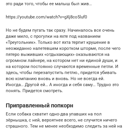
это ради того, чтобы ее малыш был жив…
https://youtube.com/watch?v=gXj8co5luf0
Но не будем пугать так сразу. Начиналось все очень
даже мило, с прогулки на яхте под названием
«Треугольник». Только вот яхта терпит крушение в
неожиданно налетевшем коротком шторме, после чего
пятеро выживших «отдыхающих» оказываются на
огромном лайнере, на котором нет ни единой души, и
на котором постоянно случаются временные петли. И
здесь, чтобы перезапустить петлю., придется убивать
всю компанию вновь и вновь. Но не всегда ей.
Иногда… Другой ей… А иногда и себя саму… Трудно это
понять. Придется смотреть.
Приправленный попкорн
Если собака схватит одно-два упавших на пол
зёрнышка, с ней, вероятнее всего, не случится ничего
страшного. Тем не менее необходимо следить за ней на