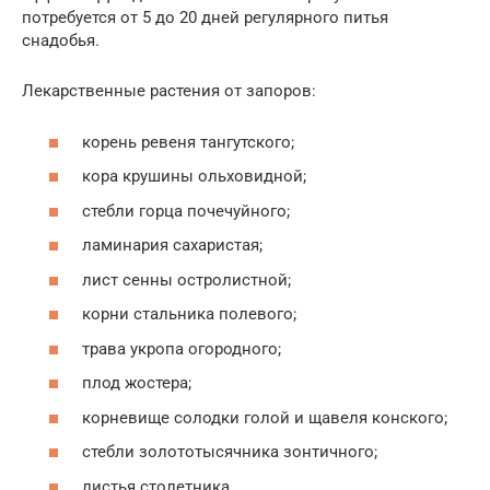
потребуется от 5 до 20 дней регулярного питья
снадобья.
Лекарственные растения от запоров:
корень ревеня тангутского;
кора крушины ольховидной;
стебли горца почечуйного;
ламинария сахаристая;
лист сенны остролистной;
корни стальника полевого;
трава укропа огородного;
плод жостера;
корневище солодки голой и щавеля конского;
стебли золототысячника зонтичного;
листья столетника.