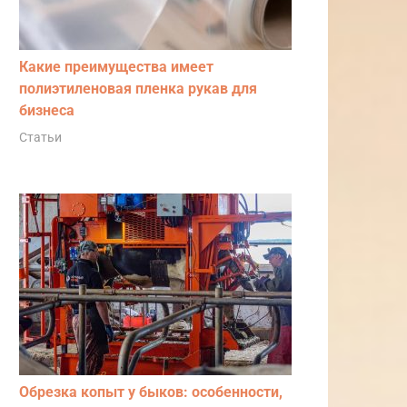
Какие преимущества имеет
полиэтиленовая пленка рукав для
бизнеса
Статьи
Обрезка копыт у быков: особенности,