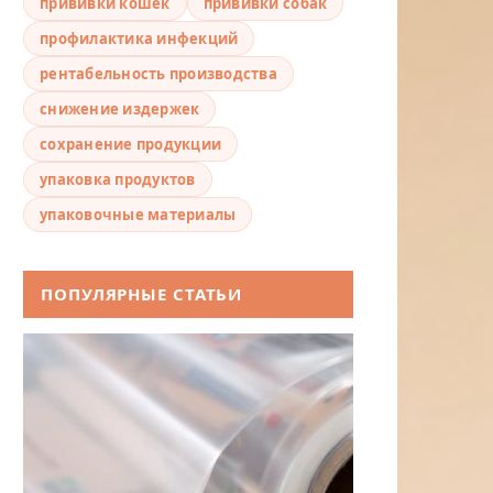
прививки кошек
прививки собак
профилактика инфекций
рентабельность производства
снижение издержек
сохранение продукции
упаковка продуктов
упаковочные материалы
ПОПУЛЯРНЫЕ СТАТЬИ