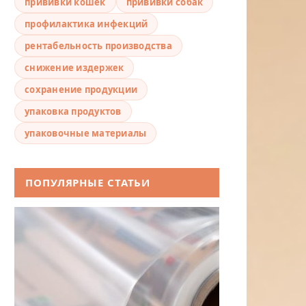
прививки кошек
прививки собак
профилактика инфекций
рентабельность производства
снижение издержек
сохранение продукции
упаковка продуктов
упаковочные материалы
ПОПУЛЯРНЫЕ СТАТЬИ