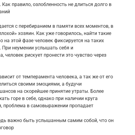
 Как правило, озлобленность не длиться долго в
аний
ается с перебиранием в памяти всех моментов, в
лохой» хозяин. Как уже говорилось, найти такие
 на этой фазе человек фиксируется на таких
х. При неумении услышать себя и
, человек рискует пронести это чувство через
висит от темперамента человека, а так же от его
литься своими эмоциями, а будучи
ансов на скорейшее принятие утраты. Более
ть горе в себе, однако при наличии круга
я, проблема в самовыражении пропадает
редь важно быть услышанным самим собой, что он
зговор