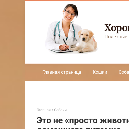
Перейти
к
контенту
Хоро
Полезные 
Главная страница
Кошки
Соб
Главная
»
Собаки
Это не «просто живот