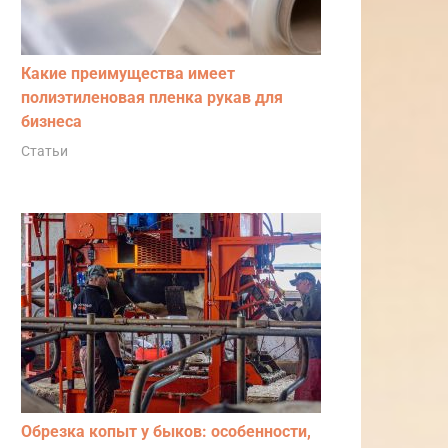
Какие преимущества имеет
полиэтиленовая пленка рукав для
бизнеса
Статьи
Обрезка копыт у быков: особенности,