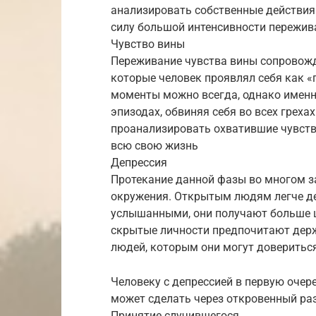
анализировать собственные действия.
силу большой интенсивности пережив
Чувство вины
Переживание чувства вины сопровожд
которые человек проявлял себя как «п
моменты можно всегда, однако именно
эпизодах, обвиняя себя во всех греха
проанализировать охватившие чувства
всю свою жизнь
Депрессия
Протекание данной фазы во многом за
окружения. Открытым людям легче де
услышанными, они получают больше ш
скрытые личности предпочитают держа
людей, которым они могут доверитьс
Человеку с депрессией в первую оче
может сделать через откровенный ра
Принятие случившегося