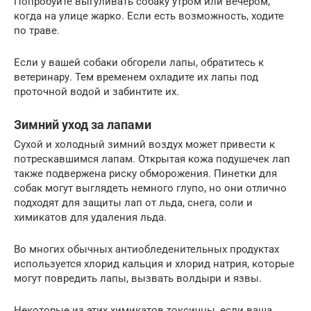
Попробуйте выгуливать собаку утром или вечером,
когда на улице жарко. Если есть возможность, ходите
по траве.
Если у вашей собаки обгорели лапы, обратитесь к
ветеринару. Тем временем охладите их лапы под
проточной водой и забинтите их.
Зимний уход за лапами
Сухой и холодный зимний воздух может привести к
потрескавшимся лапам. Открытая кожа подушечек лап
также подвержена риску обморожения. Пинетки для
собак могут выглядеть немного глупо, но они отлично
подходят для защиты лап от льда, снега, соли и
химикатов для удаления льда.
Во многих обычных антиобледенительных продуктах
используется хлорид кальция и хлорид натрия, которые
могут повредить лапы, вызвать волдыри и язвы.
Некоторые из этих химикатов токсичны, если ваша