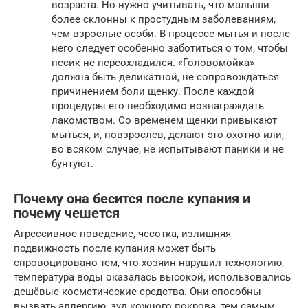
возраста. Но нужно учитывать, что малыши
более склонны к простудным заболеваниям,
чем взрослые особи. В процессе мытья и после
него следует особенно заботиться о том, чтобы
песик не переохладился. «Головомойка»
должна быть деликатной, не сопровождаться
причинением боли щенку. После каждой
процедуры его необходимо вознаграждать
лакомством. Со временем щенки привыкают
мыться, и, повзрослев, делают это охотно или,
во всяком случае, не испытывают паники и не
бунтуют.
Почему она бесится после купания и
почему чешется
Агрессивное поведение, чесотка, излишняя
подвижность после купания может быть
спровоцировано тем, что хозяин нарушил технологию,
температура воды оказалась высокой, использовались
дешёвые косметические средства. Они способны
вызвать аллергию, зуд кожного покрова, тем самым,