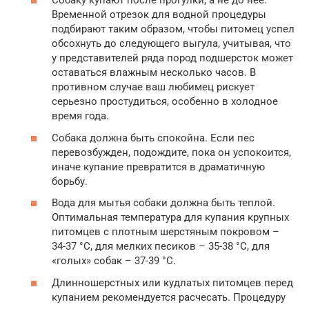
Собаку купают после прогулки, а не до нее.
Временной отрезок для водной процедуры
подбирают таким образом, чтобы питомец успел
обсохнуть до следующего выгула, учитывая, что
у представителей ряда пород подшерсток может
оставаться влажным несколько часов. В
противном случае ваш любимец рискует
серьезно простудиться, особенно в холодное
время года.
Собака должна быть спокойна. Если пес
перевозбужден, подождите, пока он успокоится,
иначе купание превратится в драматичную
борьбу.
Вода для мытья собаки должна быть теплой.
Оптимальная температура для купания крупных
питомцев с плотным шерстяным покровом –
34-37 °С, для мелких песиков – 35-38 °С, для
«голых» собак – 37-39 °С.
Длинношерстных или кудлатых питомцев перед
купанием рекомендуется расчесать. Процедуру