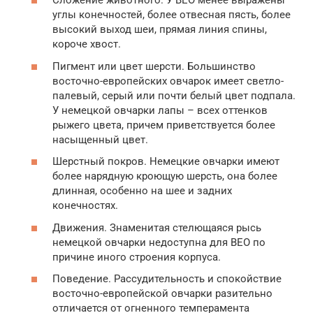
Сложение животного. У ВЕО менее выражены
углы конечностей, более отвесная пясть, более
высокий выход шеи, прямая линия спины,
короче хвост.
Пигмент или цвет шерсти. Большинство
восточно-европейских овчарок имеет светло-
палевый, серый или почти белый цвет подпала.
У немецкой овчарки лапы – всех оттенков
рыжего цвета, причем приветствуется более
насыщенный цвет.
Шерстный покров. Немецкие овчарки имеют
более нарядную кроющую шерсть, она более
длинная, особенно на шее и задних
конечностях.
Движения. Знаменитая стелющаяся рысь
немецкой овчарки недоступна для ВЕО по
причине иного строения корпуса.
Поведение. Рассудительность и спокойствие
восточно-европейской овчарки разительно
отличается от огненного темперамента