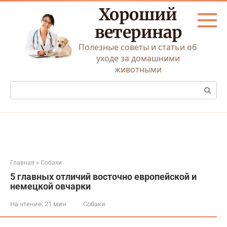
Перейти
Хороший
к
контенту
ветеринар
Полезные советы и статьи об
уходе за домашними
животными
Поиск:
Главная
»
Собаки
5 главных отличий восточно европейской и
немецкой овчарки
На чтение:
21 мин
Собаки