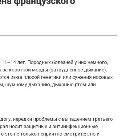
ена французского
 11–14 лет. Породных болезней у них немного,
-за короткой морды (затруднённое дыхание).
тся из-за плохой генетики или сужения носовых
пам, шумному дыханию, дыханию ртом или
ьдогу, нередки проблемы с выпадением третьего
орая носит защитные и антиинфекционные
то это не только неприятно смотрится, но и