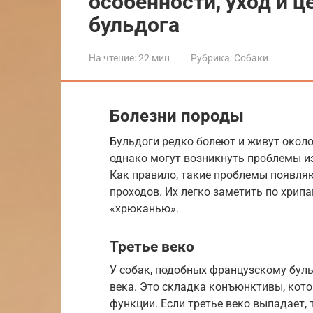
особенности, уход и ц
бульдога
На чтение:
22 мин
Рубрика:
Собаки
Болезни породы
Бульдоги редко болеют и живут около
однако могут возникнуть проблемы из
Как правило, такие проблемы появляю
проходов. Их легко заметить по хри
«хрюканью».
Третье веко
У собак, подобных французскому бул
века. Это складка конъюнктивы, кот
функции. Если третье веко выпадает, 