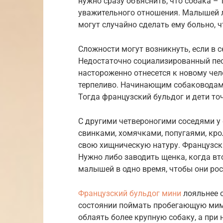
нужно сразу объяснить, что собака – 
уважительного отношения. Малышей л
могут случайно сделать ему больно, 
Сложности могут возникнуть, если в с
Недостаточно социализированный пес,
настороженно отнесется к новому чел
терпеливо. Начинающим собаководам 
Тогда французский бульдог и дети то
С другими четвероногими соседями у
свинками, хомячками, попугаями, кро
свою хищническую натуру. Французски
Нужно либо заводить щенка, когда вт
малышей в одно время, чтобы они рос
Французский бульдог мини
лояльнее 
состоянии поймать пробегающую мим
облаять более крупную собаку, а при