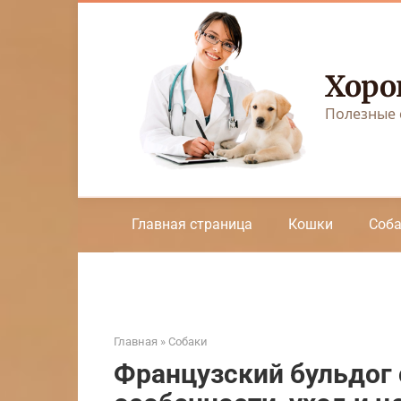
Перейти
к
контенту
Хоро
Полезные 
Главная страница
Кошки
Соб
Главная
»
Собаки
Французский бульдог 