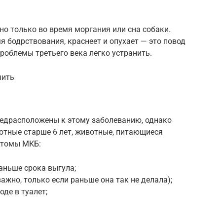
но только во время моргания или сна собаки.
я бодрствования, краснеет и опухает — это повод
проблемы третьего века легко устранить.
чить
редрасположены к этому заболеванию, однако
отные старше 6 лет, животные, питающиеся
птомы МКБ:
раньше срока выгула;
ажно, только если раньше она так не делала);
оде в туалет;