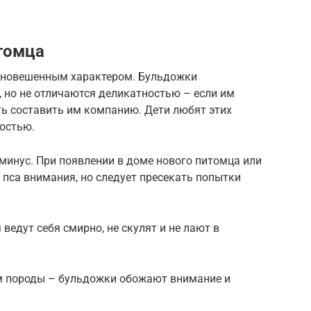
томца
вновешенным характером. Бульдожки
 но не отличаются деликатностью – если им
ть составить им компанию. Дети любят этих
ностью.
минус. При появлении в доме нового питомца или
пса внимания, но следует пресекать попытки
ведут себя смирно, не скулят и не лают в
м породы – бульдожки обожают внимание и