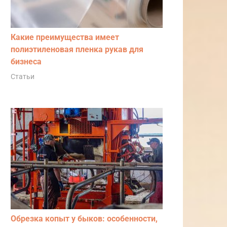
Какие преимущества имеет
полиэтиленовая пленка рукав для
бизнеса
Статьи
Обрезка копыт у быков: особенности,