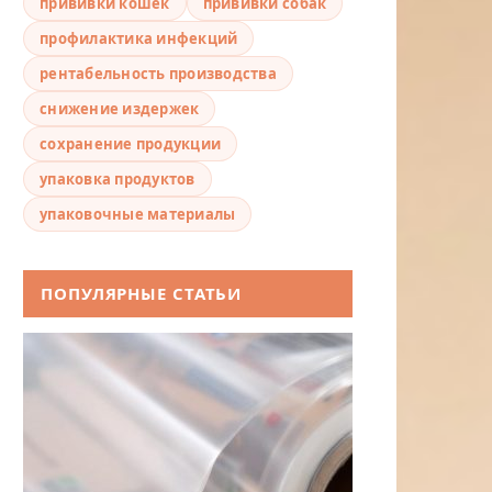
прививки кошек
прививки собак
профилактика инфекций
рентабельность производства
снижение издержек
сохранение продукции
упаковка продуктов
упаковочные материалы
ПОПУЛЯРНЫЕ СТАТЬИ