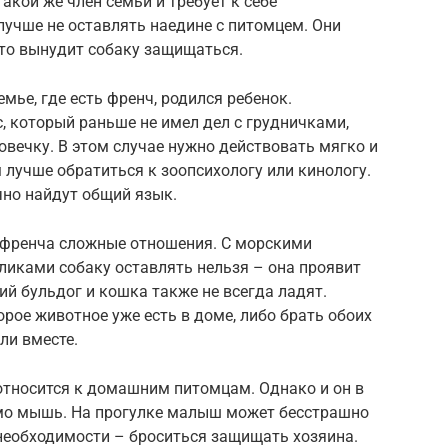
такой же член семьи и требует к себе
учше не оставлять наедине с питомцем. Они
что вынудит собаку защищаться.
емье, где есть френч, родился ребенок.
 который раньше не имел дел с грудничками,
овечку. В этом случае нужно действовать мягко и
лучше обратиться к зоопсихологу или кинологу.
чно найдут общий язык.
 френча сложные отношения. С морскими
ликами собаку оставлять нельзя – она проявит
й бульдог и кошка также не всегда ладят.
орое животное уже есть в доме, либо брать обоих
ли вместе.
относится к домашним питомцам. Однако и он в
о мышь. На прогулке малыш может бесстрашно
 необходимости – броситься защищать хозяина.