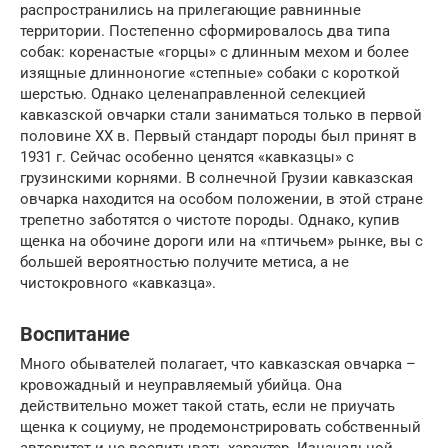
распространились на прилегающие равнинные
территории. Постепенно сформировалось два типа
собак: коренастые «горцы» с длинным мехом и более
изящные длинноногие «степные» собаки с короткой
шерстью. Однако целенаправленной селекцией
кавказской овчарки стали заниматься только в первой
половине XX в. Первый стандарт породы был принят в
1931 г. Сейчас особенно ценятся «кавказцы» с
грузинскими корнями. В солнечной Грузии кавказская
овчарка находится на особом положении, в этой стране
трепетно заботятся о чистоте породы. Однако, купив
щенка на обочине дороги или на «птичьем» рынке, вы с
большей вероятностью получите метиса, а не
чистокровного «кавказца».
Воспитание
Много обывателей полагает, что кавказская овчарка –
кровожадный и неуправляемый убийца. Она
действительно может такой стать, если не приучать
щенка к социуму, не продемонстрировать собственный