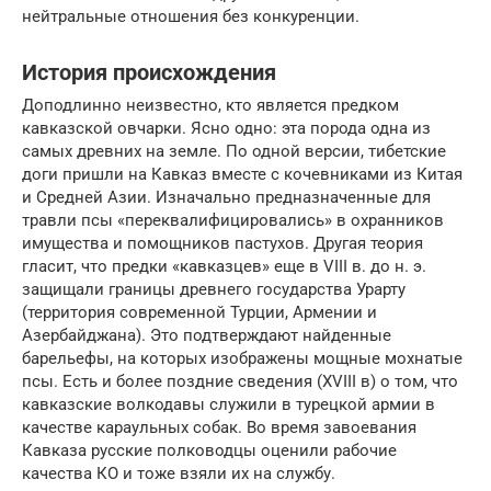
нейтральные отношения без конкуренции.
История происхождения
Доподлинно неизвестно, кто является предком
кавказской овчарки. Ясно одно: эта порода одна из
самых древних на земле. По одной версии, тибетские
доги пришли на Кавказ вместе с кочевниками из Китая
и Средней Азии. Изначально предназначенные для
травли псы «переквалифицировались» в охранников
имущества и помощников пастухов. Другая теория
гласит, что предки «кавказцев» еще в VIII в. до н. э.
защищали границы древнего государства Урарту
(территория современной Турции, Армении и
Азербайджана). Это подтверждают найденные
барельефы, на которых изображены мощные мохнатые
псы. Есть и более поздние сведения (XVIII в) о том, что
кавказские волкодавы служили в турецкой армии в
качестве караульных собак. Во время завоевания
Кавказа русские полководцы оценили рабочие
качества КО и тоже взяли их на службу.