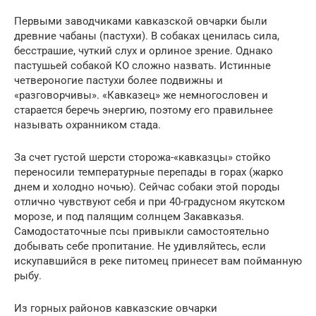
Первыми заводчиками кавказской овчарки были
древние чабаны (пастухи). В собаках ценилась сила,
бесстрашие, чуткий слух и орлиное зрение. Однако
пастушьей собакой КО сложно назвать. Истинные
четвероногие пастухи более подвижны и
«разговорчивы». «Кавказец» же немногословен и
старается беречь энергию, поэтому его правильнее
называть охранником стада.
За счет густой шерсти сторожа-«кавказцы» стойко
переносили температурные перепады в горах (жарко
днем и холодно ночью). Сейчас собаки этой породы
отлично чувствуют себя и при 40-градусном якутском
морозе, и под палящим солнцем Закавказья.
Самодостаточные псы привыкли самостоятельно
добывать себе пропитание. Не удивляйтесь, если
искупавшийся в реке питомец принесет вам пойманную
рыбу.
Из горных районов кавказские овчарки