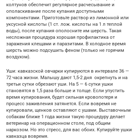
колтунов обеспечит регулярное расчесывание и
ополаскивание после купания доступными
компонентами. Приготовьте раствор из лимонной или
уксусной кислоты (1 ст. лож. кислоты на 1 л теплой
воды), после купания ополосните им шерсть. Такая
несложная процедура хорошая профилактика от
заражения клещами и паразитами. В холодное время
шерсть можно подсушить феном (только не горячим
воздухом).
Уши: кавказской овчарки купируются в интервале 36 —
72 часа жизни. Малышу дают 1,5-2 дня окрепнуть и на
третьи сутки обрезают уши. На 5 — 6 сутки ушки
становятся в 1,5 раза больше и толще. Если упустить
время купирования, будет сильная кровопотеря и
процесс заживления затянется. Если вовремя не
купировали, щенков оставляют с ушами. Выставочным
собакам ближе 1 года жизни такую процедуру делает
ветеринар на операционном столе, под общим
наркозом. Но это стресс, для вас обоих. Купируйте ушки
кавказца вовремя.