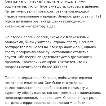
(она же каноническая) гласит, что их дальними
родичами являются Тибетские доги, которых в древнем
Китае именовали Тибетской травильной породой.
Первое упоминание о предках Овчарок датировано 1121
годом до нашей эры, когда щенка преподнесли
китайскому императору в дар.
По второй версии собаки, схожие с Кавказскими
овчарками, были у жителей. страны Урарту. Расцвет
государства пришелся на 7 век до нашей эры, однако
Урарту прекратило свое существование столетие
спустя. Обе теории свидетельствуют о древнейшем
прошлом Кавказских овчарок. Считается, что их
возраст насчитывает более 3000 лет.
Попав на территорию Кавказа, собаки перетерпели
некоторые изменения. Они были вынуждены
самостоятельно приспосабливаться к климату и
суровому образу жизни, так как племена не занимались
целенаправленным выведением. Определенную роль
сыграла и территориальная изоляция — собаки не