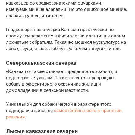
кавказцев со среднеазиатскими овчарками,
именуемыми еще алабаями. Но это ошибочное мнение,
алабаи крупнее, и тяжелее.
Гладкошерстная овчарка Кавказа практически по
своему темпераменту и физиологии идентичны своим
лохматым собратьям. Такая же мощная мускулатура на
лапах, груди, и шее. Лоб чуть уже, чем у других типов.
Северокавказская овчарка
«Кавказца» также отличает преданность хозяину, и
недоверие к чужакам. Такие качества превращают
собаку в эффективного охранника жилищ и
домовладений в сельской местности.
Уникальной для собаки чертой в характере этого
подвида считается ее
самостоятельность в принятии
решения
.
Лысые кавказские овчарки