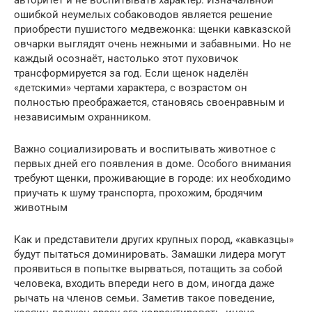
авторитет и не воспитывать характер. Изначальной
ошибкой неумелых собаководов является решение
приобрести пушистого медвежонка: щенки кавказской
овчарки выглядят очень нежными и забавными. Но не
каждый осознаёт, настолько этот пуховичок
трансформируется за год. Если щенок наделён
«детскими» чертами характера, с возрастом он
полностью преображается, становясь своенравным и
независимым охранником.
Важно социализировать и воспитывать животное с
первых дней его появления в доме. Особого внимания
требуют щенки, проживающие в городе: их необходимо
приучать к шуму транспорта, прохожим, бродячим
животным
Как и представители других крупных пород, «кавказцы»
будут пытаться доминировать. Замашки лидера могут
проявиться в попытке вырваться, потащить за собой
человека, входить впереди него в дом, иногда даже
рычать на членов семьи. Заметив такое поведение,