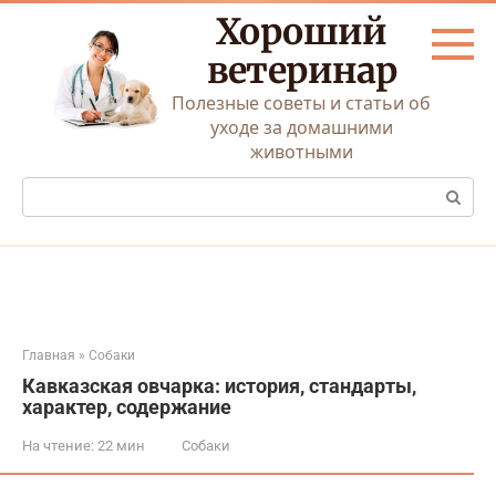
Перейти
Хороший
к
контенту
ветеринар
Полезные советы и статьи об
уходе за домашними
животными
Поиск:
Главная
»
Собаки
Кавказская овчарка: история, стандарты,
характер, содержание
На чтение:
22 мин
Собаки