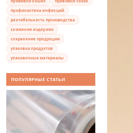
прививки кошек
прививки собак
профилактика инфекций
рентабельность производства
снижение издержек
сохранение продукции
упаковка продуктов
упаковочные материалы
ПОПУЛЯРНЫЕ СТАТЬИ