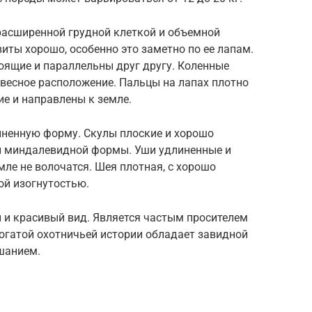
расширенной грудной клеткой и объемной
виты хорошо, особенно это заметно по ее лапам.
тоящие и параллельны друг другу. Коленные
весное расположение. Пальцы на лапах плотно
кие и направлены к земле.
иненную форму. Скулы плоские и хорошо
 и миндалевидной формы. Уши удлиненные и
емле не волочатся. Шея плотная, с хорошо
й изогнутостью.
 и красивый вид. Является частым просителем
 богатой охотничьей истории обладает завидной
шанием.