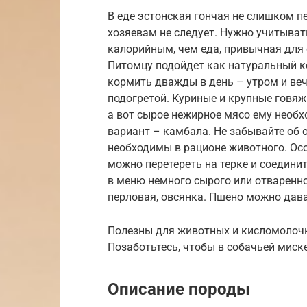
В еде эстонская гончая не слишком п
хозяевам не следует. Нужно учитыват
калорийным, чем еда, привычная для 
Питомцу подойдет как натуральный ко
кормить дважды в день – утром и ве
подогретой. Куриные и крупные говяжь
а вот сырое нежирное мясо ему необ
вариант – камбала. Не забывайте об 
необходимы в рационе животного. Ос
можно перетереть на терке и соедини
в меню немного сырого или отваренно
перловая, овсянка. Пшено можно дав
Полезны для животных и кисломолочн
Позаботьтесь, чтобы в собачьей миске
Описание породы