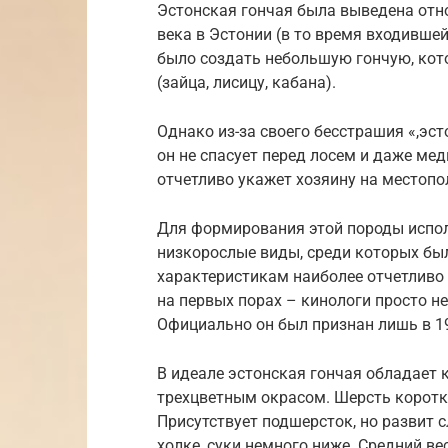
Эстонская гончая была выведена отно
века в Эстонии (в то время входивше
было создать небольшую гончую, кот
(зайца, лисицу, кабана).
Однако из-за своего бесстрашия «,эст
он не спасует перед лосем и даже ме
отчетливо укажет хозяину на местоп
Для формирования этой породы испо
низкорослые виды, среди которых был
характеристикам наиболее отчетливо 
на первых порах – кинологи просто н
Официально он был признан лишь в 19
В идеале эстонская гончая обладает 
трехцветным окрасом. Шерсть коротка
Присутствует подшерсток, но развит 
холке, суки немного ниже. Средний ве