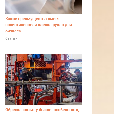
Какие преимущества имеет
полиэтиленовая пленка рукав для
бизнеса
Статьи
Обрезка копыт у быков: особенности,