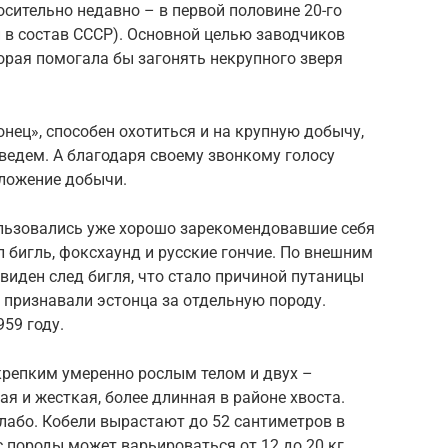
сительно недавно – в первой половине 20-го
й в состав СССР). Основной целью заводчиков
орая помогала бы загонять некрупного зверя
онец», способен охотиться и на крупную добычу,
дведем. А благодаря своему звонкому голосу
оложение добычи.
льзовались уже хорошо зарекомендовавшие себя
 бигль, фоксхаунд и русские гончие. По внешним
виден след бигля, что стало причиной путаницы
е признавали эстонца за отдельную породу.
59 году.
крепким умеренно рослым телом и двух –
я и жесткая, более длинная в районе хвоста.
слабо. Кобели вырастают до 52 сантиметров в
с породы может варьироваться от 12 до 20 кг.