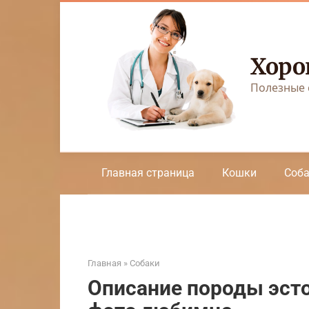
Перейти
к
контенту
Хоро
Полезные 
Главная страница
Кошки
Соб
Главная
»
Собаки
Описание породы эсто