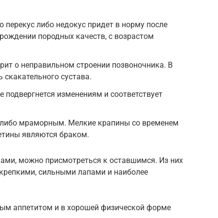
то перекус либо недокус придет в норму после
ырождении породных качеств, с возрастом
рит о неправильном строении позвоночника. В
ь скакательного сустава.
не подвергнется изменениям и соответствует
 либо мраморным. Мелкие крапины со временем
етины являются браком.
ми, можно присмотреться к оставшимся. Из них
крепкими, сильными лапами и наиболее
ным аппетитом и в хорошей физической форме