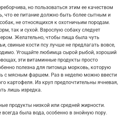
ереборчива, но пользоваться этим ее качеством
ь, что ее питание должно быть более сытным и
собак, не относящихся к охотничьим породам.
рм, так и сухой. Взрослую собаку следует
чером. Желательно, чтобы пища была чуть
и, свиные кости псу лучше не предлагать вовсе,
ходимо. Угощайте любимца сырой рыбой, хороший
овощах, эти витаминные продукты просто
обенно полезна для питомца морковь, которую
ть с мясным фаршем. Раз в неделю можно ввести
го картофеля. Из круп предпочтительны ячневая,
ать лишь изредка.
ые продукты низкой или средней жирности.
 всегда была вода, особенно в знойную пору.