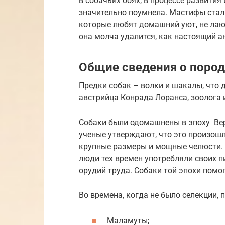
в собачьих боях, в процессе развити
значительно поумнела. Мастифы ста
которые любят домашний уют, не лают
она молча удалится, как настоящий а
Общие сведения о пород
Предки собак – волки и шакалы, что 
австрийца Конрада Лоранса, зоолога и
Собаки были одомашнены в эпоху Верх
ученые утверждают, что это произошл
крупные размеры и мощные челюсти. 
люди тех времен употребляли своих п
орудий труда. Собаки той эпохи помо
Во времена, когда не было селекции, 
Маламуты;