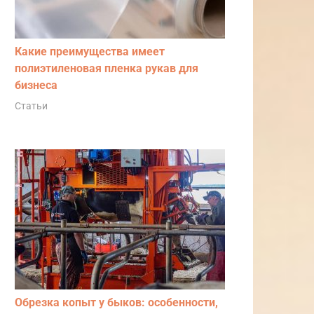
Какие преимущества имеет
полиэтиленовая пленка рукав для
бизнеса
Статьи
Обрезка копыт у быков: особенности,