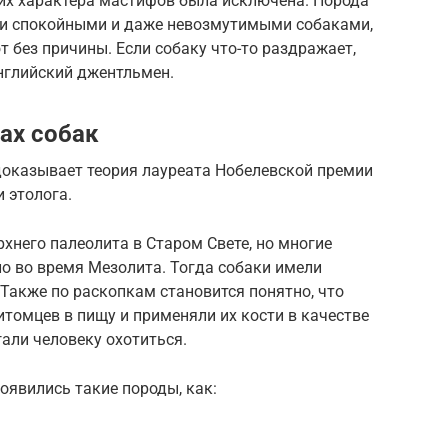
я их характера мастифов была исключена. Порода
ли спокойными и даже невозмутимыми собаками,
 без причины. Если собаку что-то раздражает,
нглийский джентльмен.
ах собак
доказывает теория лауреата Нобелевской премии
 этолога.
него палеолита в Старом Свете, но многие
о во время Мезолита. Тогда собаки имели
Также по раскопкам становится понятно, что
итомцев в пищу и применяли их кости в качестве
гали человеку охотиться.
появились такие породы, как: