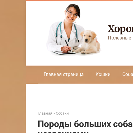
Перейти
к
контенту
Хоро
Полезные 
Главная страница
Кошки
Соб
Главная
»
Собаки
Породы больших собак