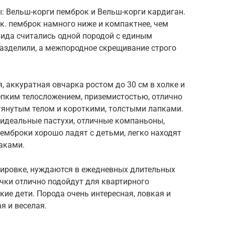
: Вельш-корги пемброк и Вельш-корги кардиган.
 к. пемброк намного ниже и компактнее, чем
 вида считались одной породой с единым
разделили, а межпородное скрещивание строго
, аккуратная овчарка ростом до 30 см в холке и
репким телосложением, приземистостью, отлично
тянутым телом и короткими, толстыми лапками.
 идеальные пастухи, отличные компаньоны,
мброки хорошо ладят с детьми, легко находят
аками.
ировке, нуждаются в ежедневных длительных
ачки отлично подойдут для квартирного
кие дети. Порода очень интересная, ловкая и
я и веселая.