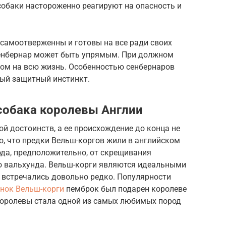
собаки настороженно реагируют на опасность и
самоотверженны и готовы на все ради своих
 сенбернар может быть упрямым. При должном
ком на всю жизнь. Особенностью сенбернаров
ный защитный инстинкт.
собака королевы Англии
й достоинств, а ее происхождение до конца не
, что предки Вельш-коргов жили в английском
ода, предположительно, от скрещивания
о вальхунда. Вельш-корги являются идеальными
г встречались довольно редко. Популярности
нок Вельш-корги
пемброк был подарен королеве
 королевы стала одной из самых любимых пород