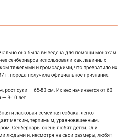
ачально она была выведена для помощи монахам
анее сенбернаров использовали как лавинных
шком тяжелыми и громоздкими, что превратило их
7 г. порода получила официальное признание.
м, рост суки — 65-80 см. Их вес начинается от 60
— 8-10 лет.
ная и ласковая семейная собака, легко
дает мягким, терпимым, уравновешенным,
ром. Сенбернары очень любят детей. Они
ми людьми и, несмотря на свои размеры, любят