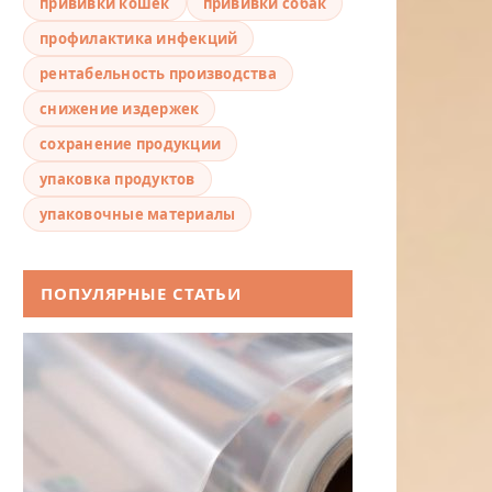
прививки кошек
прививки собак
профилактика инфекций
рентабельность производства
снижение издержек
сохранение продукции
упаковка продуктов
упаковочные материалы
ПОПУЛЯРНЫЕ СТАТЬИ