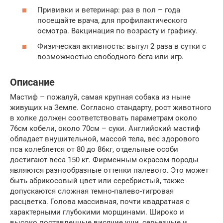
Прививки и ветеринар: раз в пол – года
посещайте врача, для профилактического
осмотра. Вакцинация по возрасту и графику.
Физическая активность: выгул 2 раза в сутки с
возможностью свободного бега или игр.
Описание
Мастиф – пожалуй, самая крупная собака из ныне
живущих на Земле. Согласно стандарту, рост животного
в холке должен соответствовать параметрам около
76см кобели, около 70см – суки. Английский мастиф
обладает внушительной, массой тела, вес здорового
пса колеблется от 80 до 86кг, отдельные особи
достигают веса 150 кг. Фирменным окрасом породы
являются разнообразные оттенки палевого. Это может
быть абрикосовый цвет или серебристый, также
допускаются сложная темно-палево-тигровая
расцветка. Голова массивная, почти квадратная с
характерными глубокими морщинами. Широко и
высоко поставленные висячие уши, серьезные и