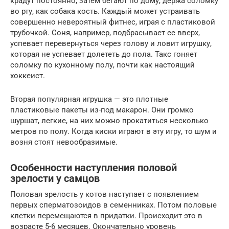
крадут постоянно, затем бегают по дому, держа соломку
во рту, как собака кость. Каждый может устраивать
совершенно невероятный фитнес, играя с пластиковой
трубочкой. Соня, например, подбрасывает ее вверх,
успевает перевернуться через голову и ловит игрушку,
которая не успевает долететь до пола. Такс гоняет
соломку по кухонному полу, почти как настоящий
хоккеист.
Вторая популярная игрушка — это плотные
пластиковые пакеты из-под макарон. Они громко
шуршат, легкие, на них можно прокатиться несколько
метров по полу. Когда киски играют в эту игру, то шум и
возня стоят невообразимые.
Особенности наступления половой
зрелости у самцов
Половая зрелость у котов наступает с появлением
первых сперматозоидов в семенниках. Потом половые
клетки перемещаются в придатки. Происходит это в
возрасте 5-6 месяцев. Окончательно уровень