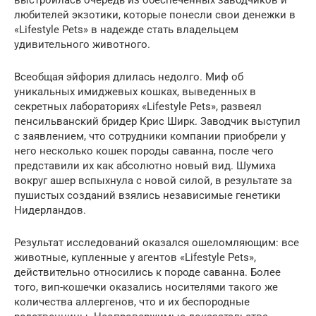
любителей экзотики, которые понесли свои денежки в
«Lifestyle Pets» в надежде стать владельцем
удивительного животного.
Всеобщая эйфория длилась недолго. Миф об
уникальных имиджевых кошках, выведенных в
секретных лабораториях «Lifestyle Pets», развеял
пенсильванский бридер Крис Ширк. Заводчик выступил
с заявлением, что сотрудники компании приобрели у
него несколько кошек породы саванна, после чего
представили их как абсолютно новый вид. Шумиха
вокруг ашер вспыхнула с новой силой, в результате за
пушистых созданий взялись независимые генетики
Нидерландов.
Результат исследований оказался ошеломляющим: все
животные, купленные у агентов «Lifestyle Pets»,
действительно относились к породе саванна. Более
того, вип-кошечки оказались носителями такого же
количества аллергенов, что и их беспородные