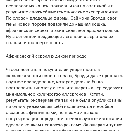
леопардовых кошек, появившихся на свет якобы в
результате сложнейших генетических экспериментов.
По словам владельца фирмы, Саймона Броуди, свои
гены новой породе подарили домашняя кошка,
африканский сервал и азиатская леопардовая кошка.
Ну а основной продающей легендой ашер стала их
полная гипоаллергенность.
Африканский сервал в дикой природе
Чтобы вселить в покупателей уверенность в
эксклюзивности своего товара, Броуди даже проплатил
научное исследование, которое должно было
подтвердить гипотезу о том, что шерсть ашер содержит
минимальное количество аллергенов. Кстати,
результаты эксперимента так и не были опубликованы
ни одним уважающим себя изданием, да и вообще
оказались фиктивными, но в самом начале
популяризации породы эти псевдонаучные изыскания
сделали кошкам неплохую рекламу. За ашерами тут же
выстроилась очередь из обеспеченных заводчиков и