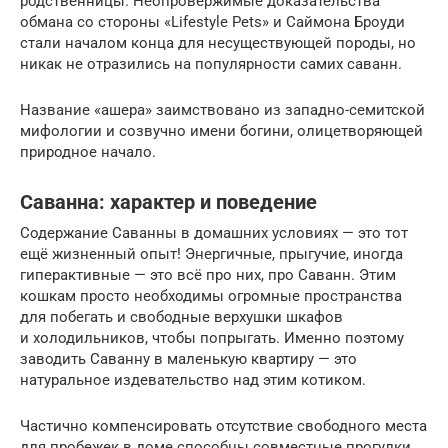
родственницы. Неопровержимые доказательства
обмана со стороны «Lifestyle Pets» и Саймона Броуди
стали началом конца для несуществующей породы, но
никак не отразились на популярности самих саванн.
Название «ашера» заимствовано из западно-семитской
мифологии и созвучно имени богини, олицетворяющей
природное начало.
Саванна: характер и поведение
Содержание Саванны в домашних условиях — это тот
ещё жизненный опыт! Энергичные, прыгучие, иногда
гиперактивные — это всё про них, про Саванн. Этим
кошкам просто необходимы огромные пространства
для побегать и свободные верхушки шкафов
и холодильников, чтобы попрыгать. Именно поэтому
заводить Саванну в маленькую квартиру — это
натуральное издевательство над этим котиком.
Частично компенсировать отсутствие свободного места
для пробежек в доме способны совместные прогулки