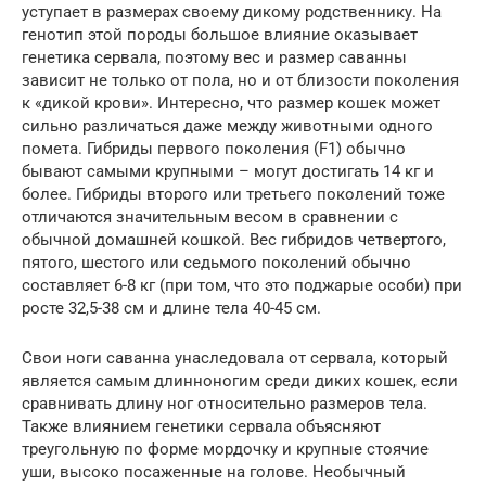
уступает в размерах своему дикому родственнику. На
генотип этой породы большое влияние оказывает
генетика сервала, поэтому вес и размер саванны
зависит не только от пола, но и от близости поколения
к «дикой крови». Интересно, что размер кошек может
сильно различаться даже между животными одного
помета. Гибриды первого поколения (F1) обычно
бывают самыми крупными – могут достигать 14 кг и
более. Гибриды второго или третьего поколений тоже
отличаются значительным весом в сравнении с
обычной домашней кошкой. Вес гибридов четвертого,
пятого, шестого или седьмого поколений обычно
составляет 6-8 кг (при том, что это поджарые особи) при
росте 32,5-38 см и длине тела 40-45 см.
Свои ноги саванна унаследовала от сервала, который
является самым длинноногим среди диких кошек, если
сравнивать длину ног относительно размеров тела.
Также влиянием генетики сервала объясняют
треугольную по форме мордочку и крупные стоячие
уши, высоко посаженные на голове. Необычный