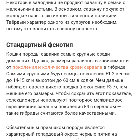
Некоторые заводчики не продают саванну в семьи с
маленькими детьми. В основном, саванну покупают
молодые пары, с активной жизненной позицией.
Твёрдый характер одного из супругов необходим,
потому что воспитать саванну непросто.
Стандартный фенотип
Кошки породы саванна самые крупные среди
домашних. Однако, размеры различны в зависимости
от
поколения и количества крови сервала
в гибриде.
Самыми крупными будут самцы поколения F1-2 весом
до 14-15 кг и высотой до 60 см в холке. Чем дальше
гибрид от своего дикого предка (поколение F3-7), тем
меньше его размеры. Чтобы сохранить этот показатель,
селекционеры используют повторное межвидовое
скрещивание саванны поколения F4 с сервалом —
такие гибриды считаются более качественными.
Обязательным признаком породы является
характерный гепардовый окрас: черные пятна на