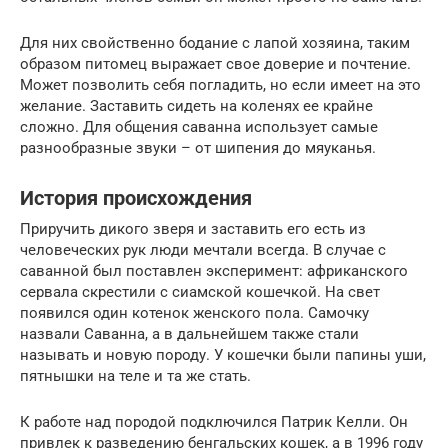
Для них свойственно бодание с лапой хозяина, таким
образом питомец выражает свое доверие и почтение.
Может позволить себя погладить, но если имеет на это
желание. Заставить сидеть на коленях ее крайне
сложно. Для общения саванна использует самые
разнообразные звуки – от шипения до мяуканья.
История происхождения
Приручить дикого зверя и заставить его есть из
человеческих рук люди мечтали всегда. В случае с
саванной был поставлен эксперимент: африканского
сервала скрестили с сиамской кошечкой. На свет
появился один котенок женского пола. Самочку
назвали Саванна, а в дальнейшем также стали
называть и новую породу. У кошечки были папины уши,
пятнышки на теле и та же стать.
К работе над породой подключился Патрик Келли. Он
привлек к разведению бенгальских кошек, а в 1996 году