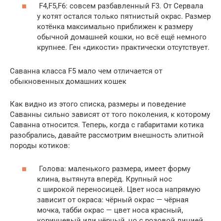
F4,F5,F6: совсем разбавленный F3. От Сервала
у котят остался только пятнистый окрас. Размер
котёнка максимально приближен к размеру
обычной домашней кошки, но всё ещё немного
крупнее. Ген «дикости» практически отсутствует.
Саванна класса F5 мало чем отличается от
обыкновенных домашних кошек
Как видно из этого списка, размеры и поведение
Саванны сильно зависят от того поколения, к которому
Саванна относится. Теперь, когда с габаритами котика
разобрались, давайте рассмотрим внешность элитной
породы котиков:
Голова: маленького размера, имеет форму
клина, вытянута вперёд. Крупный нос
с широкой переносицей. Цвет носа напрямую
зависит от окраса: чёрный окрас — чёрная
мочка, табби окрас — цвет носа красный,
коричневый или чёрный, но с розовой линией