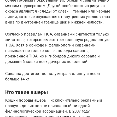
более грубыми покровными волосами и сравнительно
мягким подшерстком. Другой особенностью рисунка
окраса являются «следы от слез» – темные или черные
линии, которые спускаются от внутренних уголков глаз
вниз по внутренней границе щек к нижней челюсти.
Согласно правилам TICA, саваннами считаются только
животные, которые имеют трехколенную родословную
TICA. Хотя в обиходе и фелинологии саваннами
называют не только кошек породы саванна,
признанной TICA, но и гибридов дикого сервала и
домашней кошки всех дочерних поколений.
Саванна достигает до полуметра в длинну и весит
больше 14 кг
Кто такие ашеры
Кошки породы ашера – исключительно рекламный
продукт, до сих пор не признанный ни одной
фелинологической ассоциацией. В 2007 году
американская презентовала миру гигантских