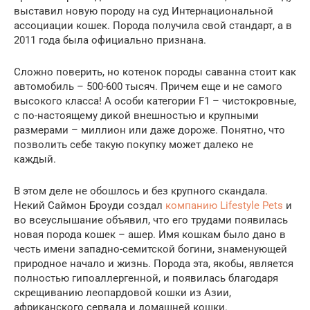
выставил новую породу на суд Интернациональной
ассоциации кошек. Порода получила свой стандарт, а в
2011 года была официально признана.
Сложно поверить, но котенок породы саванна стоит как
автомобиль – 500-600 тысяч. Причем еще и не самого
высокого класса! А особи категории F1 – чистокровные,
с по-настоящему дикой внешностью и крупными
размерами – миллион или даже дороже. Понятно, что
позволить себе такую покупку может далеко не
каждый.
В этом деле не обошлось и без крупного скандала.
Некий Саймон Броуди создал
компанию Lifestyle Pets
и
во всеуслышание объявил, что его трудами появилась
новая порода кошек – ашер. Имя кошкам было дано в
честь имени западно-семитской богини, знаменующей
природное начало и жизнь. Порода эта, якобы, является
полностью гипоаллергенной, и появилась благодаря
скрещиванию леопардовой кошки из Азии,
африканского сервала и домашней кошки.