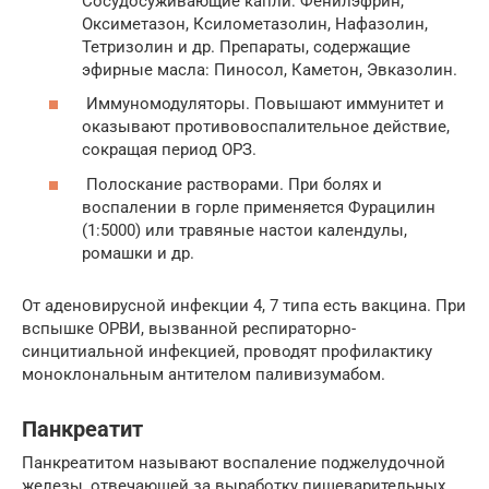
Сосудосуживающие капли: Фенилэфрин,
Оксиметазон, Ксилометазолин, Нафазолин,
Тетризолин и др. Препараты, содержащие
эфирные масла: Пиносол, Каметон, Эвказолин.
Иммуномодуляторы. Повышают иммунитет и
оказывают противовоспалительное действие,
сокращая период ОРЗ.
Полоскание растворами. При болях и
воспалении в горле применяется Фурацилин
(1:5000) или травяные настои календулы,
ромашки и др.
От аденовирусной инфекции 4, 7 типа есть вакцина. При
вспышке ОРВИ, вызванной респираторно-
синцитиальной инфекцией, проводят профилактику
моноклональным антителом паливизумабом.
Панкреатит
Панкреатитом называют воспаление поджелудочной
железы, отвечающей за выработку пищеварительных