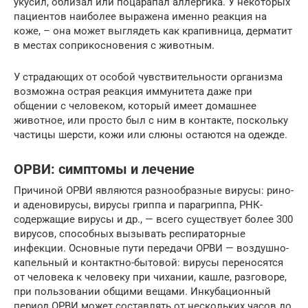
укусил, облизал или поцарапал аллергика. У некоторых
пациентов наиболее выражена именно реакция на
коже, – она может выглядеть как крапивница, дерматит
в местах соприкосновения с животным.
У страдающих от особой чувствительности организма
возможна острая реакция иммунитета даже при
общении с человеком, который имеет домашнее
животное, или просто был с ним в контакте, поскольку
частицы шерсти, кожи или слюны остаются на одежде.
ОРВИ: симптомы и лечение
Причиной ОРВИ являются разнообразные вирусы: рино-
и аденовирусы, вирусы гриппа и парагриппа, РНК-
содержащие вирусы и др., — всего существует более 300
вирусов, способных вызывать респираторные
инфекции. Основные пути передачи ОРВИ — воздушно-
капельный и контактно-бытовой: вирусы переносятся
от человека к человеку при чихании, кашле, разговоре,
при пользовании общими вещами. Инкубационный
период ОРВИ может составлять от нескольких часов до