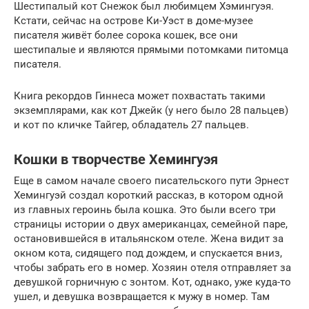
Шестипалый кот Снежок был любимцем Хэмингуэя.
Кстати, сейчас на острове Ки-Уэст в доме-музее
писателя живёт более сорока кошек, все они
шестипалые и являются прямыми потомками питомца
писателя.
Книга рекордов Гиннеса может похвастать такими
экземплярами, как кот Джейк (у него было 28 пальцев)
и кот по кличке Тайгер, обладатель 27 пальцев.
Кошки в творчестве Хемингуэя
Еще в самом начале своего писательского пути Эрнест
Хемингуэй создал короткий рассказ, в котором одной
из главных героинь была кошка. Это были всего три
страницы истории о двух американцах, семейной паре,
остановившейся в итальянском отеле. Жена видит за
окном кота, сидящего под дождем, и спускается вниз,
чтобы забрать его в номер. Хозяин отеля отправляет за
девушкой горничную с зонтом. Кот, однако, уже куда-то
ушел, и девушка возвращается к мужу в номер. Там