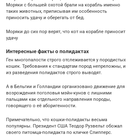
Моряки с большей охотой брали на корабль именно
таких животных, приписывая им особенность
приносить удачу и оберегать от бед.
Моряки до сих пор верят, что кот на корабле приносит
удачу
Интересные факты о полидактах
Ген многопалости строго отслеживается у породистых
кошек. Требования к стандартам пород непреложны, и
из разведения полидактов строго выводят.
А в Бельгии и Голландии организовано движение для
возрождения поголовья мэйн-кунов с лишними
пальцами как отдельного направления породы,
говорящего о её аборигенности.
Примечательно, что кошки-полидакты весьма
популярны. Президент США Теодор Рузвельт обожал
своего питомца-полидакта по кличке Слипперс.