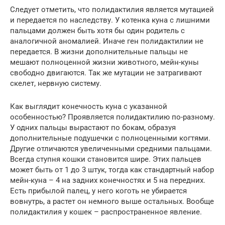
Следует отметить, что полидактилия является мутацией
и передается по наследству. У котенка куна с лишними
пальцами должен быть хотя бы один родитель с
аналогичной аномалией. Иначе ген полидактилии не
передается. В жизни дополнительные пальцы не
мешают полноценной жизни животного, мейн-куны
свободно двигаются. Так же мутации не затрагивают
скелет, нервную систему.
Как выглядит конечность куна с указанной
особенностью? Проявляется полидактилию по-разному.
У одних пальцы вырастают по бокам, образуя
дополнительные подушечки с полноценными когтями.
Другие отличаются увеличенными средними пальцами.
Всегда ступня кошки становится шире. Этих пальцев
может быть от 1 до 3 штук, тогда как стандартный набор
мейн-куна – 4 на задних конечностях и 5 на передних.
Есть прибылой палец, у него коготь не убирается
вовнутрь, а растет он немного выше остальных. Вообще
полидактилия у кошек – распространенное явление.