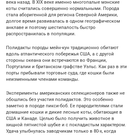
века назад. В XIX веке именно многопалые мэнские
коты считались совершенно нормальными. Порода
стала аборигенной для региона Северной Америки,
долгое время развивалась в одном географическом
анклаве и поэтому шестипалость быстро
распространилась в популяции.
Полидакты породы мейн-кун традиционно обитают
вдоль атлантического побережья США, а с другой
стороны океана они встречаются во Франции,
Португалии и британском графстве Уэльс. Как раз в эти
порты прибывали торговые суда, где кошки были
неизменными членами команды.
Эксперименты американских селекционеров также не
обошлись без участия полидактов. Это особенно
заметно в породе пикси-боб. Ее прародителями стали
домашние кошки и дикие лесные коты, обитающие в
США и Канаде. Целью было получить животное в
хищной пятнистой шубке и с покладистым характером.
Удача улыбнулась заводчикам только в 80-х, когда