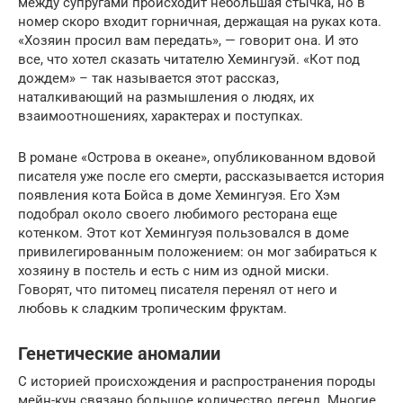
между супругами происходит небольшая стычка, но в
номер скоро входит горничная, держащая на руках кота.
«Хозяин просил вам передать», — говорит она. И это
все, что хотел сказать читателю Хемингуэй. «Кот под
дождем» – так называется этот рассказ,
наталкивающий на размышления о людях, их
взаимоотношениях, характерах и поступках.
В романе «Острова в океане», опубликованном вдовой
писателя уже после его смерти, рассказывается история
появления кота Бойса в доме Хемингуэя. Его Хэм
подобрал около своего любимого ресторана еще
котенком. Этот кот Хемингуэя пользовался в доме
привилегированным положением: он мог забираться к
хозяину в постель и есть с ним из одной миски.
Говорят, что питомец писателя перенял от него и
любовь к сладким тропическим фруктам.
Генетические аномалии
С историей происхождения и распространения породы
мейн-кун связано большое количество легенд. Многие