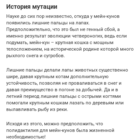
История мутации
Науке до сих пор неизвестно, откуда у мейн-кунов
появились лишние пальцы на лапах.
Предположительно, что это был не генный сбой, а
именно результат эволюции четвероногих, ведь если
подумать, мейн-кун – крупная кошка с мощным
телосложением, на исторической родине которой много
рыхлого снега и сугробов.
Лишние пальцы делали лапы животных существенно
шире, давая крупным котам дополнительную
устойчивость, позволяя не проваливаться в снег и
давая преимущество в погоне за добычей. Да и в
летний период лишние пальцы с острыми когтями
помогали крупным кошкам лазать по деревьям или
вылавливать рыбу из реки.
Исходя из этого, можно предположить, что
полидактилия для мейн-кунов была жизненной
необходимостью!