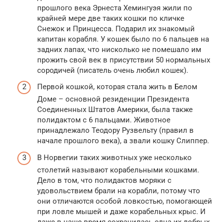
прошлого века Эрнеста Хемингуэя жили по
крайней мере две таких кошки по кличке
Снежок и Принцесса. Подарил их знакомый
капитан корабля. У кошек было по 6 пальцев на
задних лапах, что нисколько не помешало им
прожить свой век в присутствии 50 нормальных
сородичей (писатель очень любил кошек).
Первой кошкой, которая стала жить в Белом
Доме – основной резиденции Президента
Соединенных Штатов Америки, была также
полидактом с 6 пальцами. Животное
принадлежало Теодору Рузвельту (правил в
начале прошлого века), а звали кошку Слиппер.
В Норвегии таких животных уже несколько
столетий называют корабельными кошками.
Дело в том, что полидактов моряки с
удовольствием брали на корабли, потому что
они отличаются особой ловкостью, помогающей
при ловле мышей и даже корабельных крыс. И
даже в наше время сохранилась одна их добрых