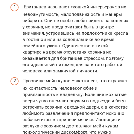
Британцев называют «кошкой интерьера» за их
невозмутимость, малоподвижность и манеры
сибарита. Они не особо любят сидеть на коленях
у хозяина, но предпочитают быть в центре
внимания, устроившись на подлокотнике кресла
в гостиной или на холодильнике во время
семейного ужина. Одиночество в тихой
квартире на время отсутствия хозяина не
оказывается для британцев стрессом, поэтому
это идеальный питомец для занятого работой
человека или замкнутой личности.
Прозвище мейн-кунов – «котопес», что отражает
их контактность, человеколюбие и
привязанность к владельцу. Большие мохнатые
звери чутко внемлют звукам в подъезде и бегут
встречать хозяина к входной двери, а в качестве
любимого развлечения предпочитают исконно
собачьи игры в «принеси мячик». Изоляция и
разлука с хозяином доставляют мейн-кунам
психологический дискомфорт, что нужно