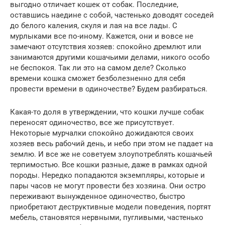
выгодно отличает кошек от собак. Последние,
оставшись наедине с собой, частенько доводят соседей
до белого каления, скуля и лая на все лады. С
мурлыками все по-иному. Кажется, они и вовсе не
замечают отсутствия хозяев: спокойно дремлют или
занимаются другими кошачьими делами, никого особо
не беспокоя. Так ли это на самом деле? Сколько
времени кошка сможет безболезненно для себя
провести времени в одиночестве? Будем разбираться.
Какая-то доля в утверждении, что кошки лучше собак
переносят одиночество, все же присутствует.
Некоторые мурчалки спокойно дожидаются своих
хозяев весь рабочий день, и небо при этом не падает на
землю. И все же не советуем злоупотреблять кошачьей
терпимостью. Все кошки разные, даже в рамках одной
породы. Нередко попадаются экземпляры, которые и
пары часов не могут провести без хозяина. Они остро
переживают вынужденное одиночество, быстро
приобретают деструктивные модели поведения, портят
мебель, становятся нервными, пугливыми, частенько