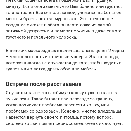
Невская кошечка всегда поддержит Вас в трудную
минуту. Если она заметит, что Вам больно или грустно,
то она тронет Вас мягкой лапкой, уляжется на больное
место и будет ласково мурлыкать. Это прекрасное
создание сможет любого вывести даже из самой
затяжной депрессии и помирит с жизнью даже самого
грустного и печального человека.
В невских маскарадных владельцы очень ценят 2 черты
– чистоплотность и отличные манеры. Эта та порода,
которая никогда не опускается до того, чтобы ходить в
туалет мимо лотка, драть обои или мебель.
Встречи после расставания
Случается такое, что любимую кошку нужно отдать в
чужие руки. Такое бывает при переезде за границу,
когда возникает проблема перевезти кошку, или
проблемах со здоровьем. Конечно, многие владельцы
надеются вернуть своего питомца, потому вопрос,
сколько кошки помнят своих хозяев, очень их волнует.