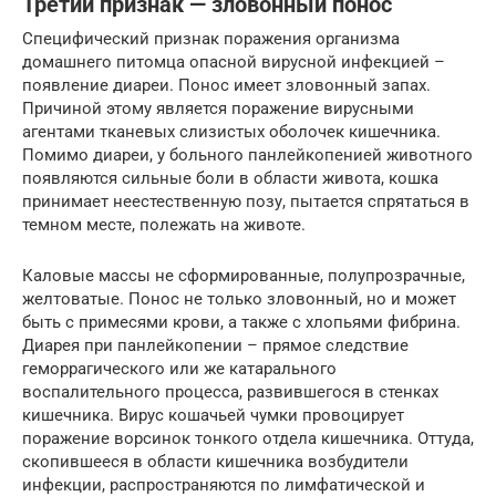
Третий признак — зловонный понос
Специфический признак поражения организма
домашнего питомца опасной вирусной инфекцией –
появление диареи. Понос имеет зловонный запах.
Причиной этому является поражение вирусными
агентами тканевых слизистых оболочек кишечника.
Помимо диареи, у больного панлейкопенией животного
появляются сильные боли в области живота, кошка
принимает неестественную позу, пытается спрятаться в
темном месте, полежать на животе.
Каловые массы не сформированные, полупрозрачные,
желтоватые. Понос не только зловонный, но и может
быть с примесями крови, а также с хлопьями фибрина.
Диарея при панлейкопении – прямое следствие
геморрагического или же катарального
воспалительного процесса, развившегося в стенках
кишечника. Вирус кошачьей чумки провоцирует
поражение ворсинок тонкого отдела кишечника. Оттуда,
скопившееся в области кишечника возбудители
инфекции, распространяются по лимфатической и