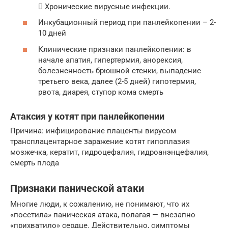
 Хронические вирусные инфекции.
Инкубационный период при панлейкопении – 2-
10 дней
Клинические признаки панлейкопении: в
начале апатия, гипертермия, анорексия,
болезненность брюшной стенки, выпадение
третьего века, далее (2-5 дней) гипотермия,
рвота, диарея, ступор кома смерть
Атаксия у котят при панлейкопении
Причина: инфицирование плаценты вирусом
трансплацентарное заражение котят гипоплазия
мозжечка, кератит, гидроцефалия, гидроанэнцефалия,
смерть плода
Признаки панической атаки
Многие люди, к сожалению, не понимают, что их
«посетила» паническая атака, полагая — внезапно
«прихватило» сердце. Действительно, симптомы