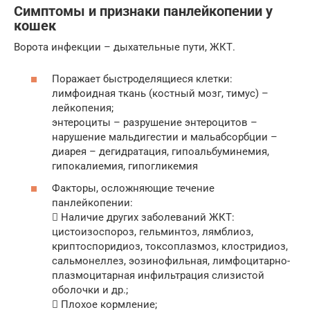
Симптомы и признаки панлейкопении у
кошек
Ворота инфекции – дыхательные пути, ЖКТ.
Поражает быстроделящиеся клетки:
лимфоидная ткань (костный мозг, тимус) –
лейкопения;
энтероциты – разрушение энтероцитов –
нарушение мальдигестии и мальабсорбции –
диарея – дегидратация, гипоальбуминемия,
гипокалиемия, гипогликемия
Факторы, осложняющие течение
панлейкопении:
 Наличие других заболеваний ЖКТ:
цистоизоспороз, гельминтоз, лямблиоз,
криптоспоридиоз, токсоплазмоз, клостридиоз,
сальмонеллез, эозинофильная, лимфоцитарно-
плазмоцитарная инфильтрация слизистой
оболочки и др.;
 Плохое кормление;