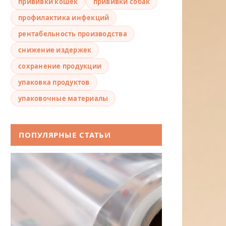
прививки кошек
прививки собак
профилактика инфекций
рентабельность производства
снижение издержек
сохранение продукции
упаковка продуктов
упаковочные материалы
ПОПУЛЯРНЫЕ СТАТЬИ