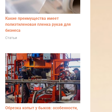
Какие преимущества имеет
полиэтиленовая пленка рукав для
бизнеса
Статьи
Обрезка копыт у быков: особенности,