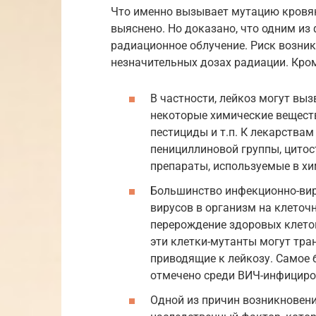
Что именно вызывает мутацию кровян
выяснено. Но доказано, что одним и
радиационное облучение. Риск возни
незначительных дозах радиации. Кром
В частности, лейкоз могут вы
некоторые химические веществ
пестициды и т.п. К лекарства
пенициллиновой группы, цитос
препараты, используемые в хи
Большинство инфекционно-ви
вирусов в организм на клето
перерождение здоровых клето
эти клетки-мутанты могут тра
приводящие к лейкозу. Самое
отмечено среди ВИЧ-инфициро
Одной из причин возникновени