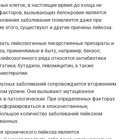
ых клеток, в настоящее время до конца не
з факторов, вызывающих белокровие является
кновения заболевания появляется даже при
е этого, существуют и другие причины лейкоза:
звать лейкозогенные лекарственные препараты и
а, применяемые в быту, например, бензол,
м лейкозогенного ряда относятся антибиотики
татики, бутадион, левомицитин, а также
миотерапии.
русных заболеваний сопровождается вторжением
чном уровне. Они вызывают мутационное
к в патологические. При определенных факторах
нсформироваться в злокачественные,
 большое количество заболеваний лейкозом
ванных.
я хронического лейкоза является