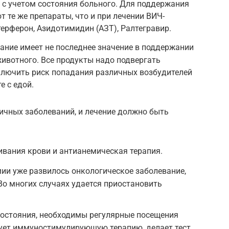
 с учетом состояния больного. Для поддержания
 те же препараты, что и при лечении ВИЧ-
ерферон, Азидотимидин (АЗТ), Ралтегравир.
ание имеет не последнее значение в поддержании
ивотного. Все продукты надо подвергать
ключить риск попадания различных возбудителей
е с едой.
ичных заболеваний, и лечение должно быть
вания крови и антианемическая терапия.
мии уже развилось онкологическое заболевание,
о многих случаях удается приостановить
состояния, необходимы регулярные посещения
рует иммуностимулирующую терапию, делает тест