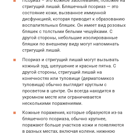
Псориаз – это кожное заболевание, похожее на
стригущий лишай. Бляшечный псориаз — это
состояние кожи, вызванное иммунной
дисфункцией, которая приводит к образованию
воспалительных бляшек. Он имеет вид розовых
бляшек с толстыми белыми чешуйками. С
другой стороны, небольшие изолированные
бляшки по внешнему виду могут напоминать
стригущий лишай.
Псориаз и стригущий лишай могут вызывать
кожный зуд, шелушение и красные пятна. С
другой стороны, стригущий лишай на
конечностях или туловище (дерматомикоз
туловища) обычно выглядит круглым с
просветом в центре. Он всегда находится в
укромном месте или ограничивается
несколькими поражениями.
Кожные поражения, которые образуются из-за
бляшечного псориаза, обычно крупнее,
поражают больше участков кожи и появляются
в разных местах, включая колени, нижнюю