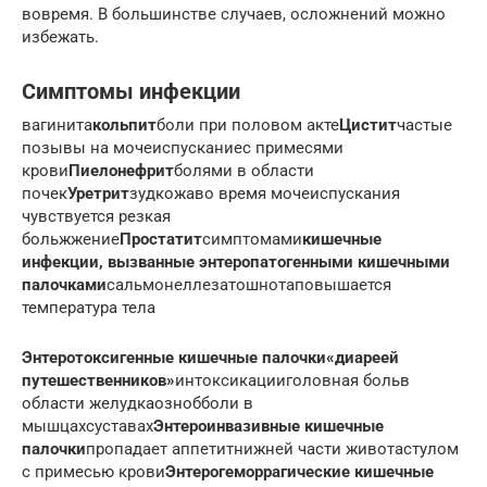
вовремя. В большинстве случаев, осложнений можно
избежать.
Симптомы инфекции
вагинита
кольпит
боли при половом акте
Цистит
частые
позывы на мочеиспусканиес примесями
крови
Пиелонефрит
болями в области
почек
Уретрит
зудкожаво время мочеиспускания
чувствуется резкая
больжжение
Простатит
симптомами
кишечные
инфекции, вызванные энтеропатогенными кишечными
палочками
сальмонеллезатошнотаповышается
температура тела
Энтеротоксигенные кишечные палочки
«диареей
путешественников»
интоксикацииголовная больв
области желудкаознобболи в
мышцахсуставах
Энтероинвазивные кишечные
палочки
пропадает аппетитнижней части животастулом
с примесью крови
Энтерогеморрагические кишечные