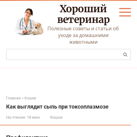
Перейти
Хороший
к
контенту
ветеринар
Полезные советы и статьи об
уходе за домашними
животными
Поиск:
Главная
»
Кошки
Как выглядит сыпь при токсоплазмозе
На чтение:
18 мин
Кошки