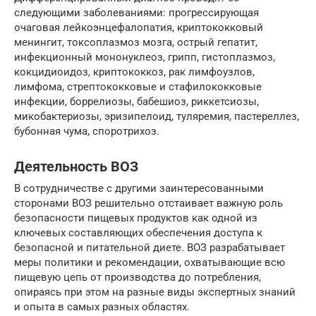
следующими заболеваниями: прогрессирующая
очаговая лейкоэнцефалопатия, криптококковый
менингит, токсоплазмоз мозга, острый гепатит,
инфекционный мононуклеоз, грипп, гистоплазмоз,
кокцидиоидоз, криптококкоз, рак лимфоузлов,
лимфома, стрептококковые и стафилококковые
инфекции, боррелиозы, бабешиоз, риккетсиозы,
микобактериозы, эризипелоид, туляремия, пастереллез,
бубонная чума, споротрихоз.
Деятельность ВОЗ
В сотрудничестве с другими заинтересованными
сторонами ВОЗ решительно отстаивает важную роль
безопасности пищевых продуктов как одной из
ключевых составляющих обеспечения доступа к
безопасной и питательной диете. ВОЗ разрабатывает
меры политики и рекомендации, охватывающие всю
пищевую цепь от производства до потребления,
опираясь при этом на разные виды экспертных знаний
и опыта в самых разных областях.