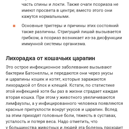
часть спины и локти. Также очаги псориаза не
имеют просвета в центре; вместо этого они
кажутся нормальными.
Основные триггеры и причины этих состояний
также различны. Стригущий лишай вызывается
грибком, а псориаз возникает из-за дисфункции
иммунной системы организма.
Лихорадка от кошачьих царапин
Это острое инфекционное заболевание вызывают
бактерии Батонеллы, и передаются они через укусы
и царапины кошек и котят, которые заражаются
лихорадкой от блох и клещей. Кстати, по статистике
этой инфекцией хотя бы раз в жизни страдает каждая
вторая кошка. При этом у животного увеличиваются
лимфаузлы, а у инфицированного человека появляются
красные припухлости вокруг укусов и царапин. Вслед
за этим приходят головные боли, тяжесть в суставах,
усталость и потеря веса. Надо отметить, что
у большинства животных и людей эта болезнь проходит