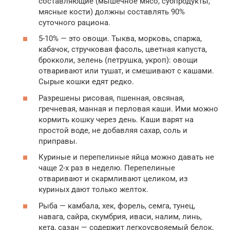
составляющие (мышечное мясо, субпродукты,
мясные кости) должны составлять 90%
суточного рациона.
5-10% — это овощи. Тыква, морковь, спаржа,
кабачок, стручковая фасоль, цветная капуста,
брокколи, зелень (петрушка, укроп): овощи
отваривают или тушат, и смешивают с кашами.
Сырые кошки едят редко.
Разрешены рисовая, пшенная, овсяная,
гречневая, манная и перловая каши. Ими можно
кормить кошку через день. Каши варят на
простой воде, не добавляя сахар, соль и
приправы.
Куриные и перепелиные яйца можно давать не
чаще 2-х раз в неделю. Перепелиные
отваривают и скармливают целиком, из
куриных дают только желток.
Рыба — камбала, хек, форель, семга, тунец,
навага, сайра, скумбрия, иваси, налим, линь,
кета, сазан — содержит легкоусвояемый белок,