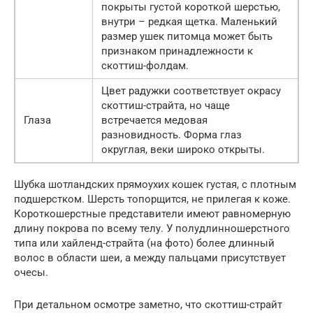
покрыты густой короткой шерстью,
внутри – редкая щетка. Маленький
размер ушек питомца может быть
признаком принадлежности к
скоттиш-фолдам.
Цвет радужки соответствует окрасу
скоттиш-страйта, но чаще
Глаза
встречается медовая
разновидность. Форма глаз
округлая, веки широко открыты.
Шубка шотландских прямоухих кошек густая, с плотным
подшерстком. Шерсть топорщится, не прилегая к коже.
Короткошерстные представители имеют равномерную
длину покрова по всему телу. У полудлинношерстного
типа или хайленд-страйта (на фото) более длинный
волос в области шеи, а между пальцами присутствует
очесы.
При детальном осмотре заметно, что скоттиш-страйт