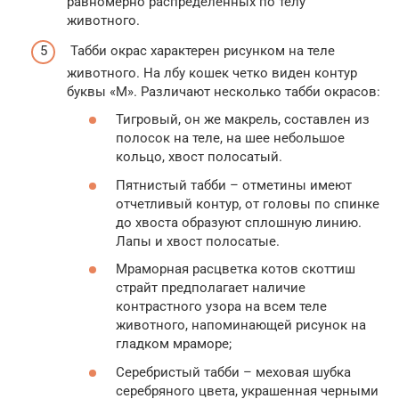
равномерно распределенных по телу
животного.
Табби окрас характерен рисунком на теле
животного. На лбу кошек четко виден контур
буквы «М». Различают несколько табби окрасов:
Тигровый, он же макрель, составлен из
полосок на теле, на шее небольшое
кольцо, хвост полосатый.
Пятнистый табби – отметины имеют
отчетливый контур, от головы по спинке
до хвоста образуют сплошную линию.
Лапы и хвост полосатые.
Мраморная расцветка котов скоттиш
страйт предполагает наличие
контрастного узора на всем теле
животного, напоминающей рисунок на
гладком мраморе;
Серебристый табби – меховая шубка
серебряного цвета, украшенная черными