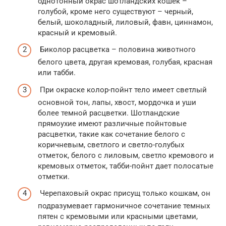
однотонный окрас шотландских кошек –
голубой, кроме него существуют – черный,
белый, шоколадный, лиловый, фавн, циннамон,
красный и кремовый.
Биколор расцветка – половина животного
белого цвета, другая кремовая, голубая, красная
или табби.
При окраске колор-пойнт тело имеет светлый
основной тон, лапы, хвост, мордочка и уши
более темной расцветки. Шотландские
прямоухие имеют различные пойнтовые
расцветки, такие как сочетание белого с
коричневым, светлого и светло-голубых
отметок, белого с лиловым, светло кремового и
кремовых отметок, табби-пойнт дает полосатые
отметки.
Черепаховый окрас присущ только кошкам, он
подразумевает гармоничное сочетание темных
пятен с кремовыми или красными цветами,