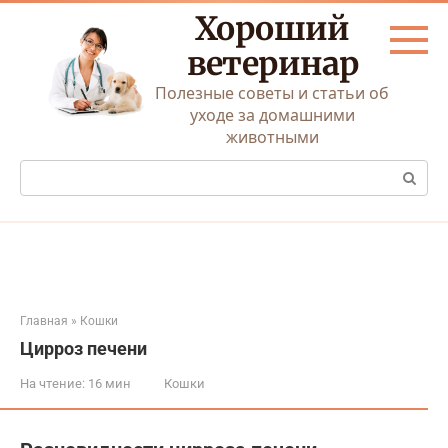
Перейти
Хороший
к
контенту
ветеринар
Полезные советы и статьи об
уходе за домашними
животными
Поиск:
Главная
»
Кошки
Цирроз печени
На чтение:
16 мин
Кошки