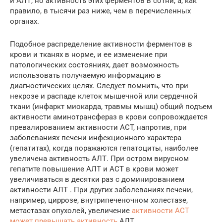
и АЛТ, но активность этих ферментов в сотни, а, как
правило, в тысячи раз ниже, чем в перечисленных
органах.
Подобное распределение активности ферментов в
крови и тканях в норме, и ее изменение при
патологических состояниях, дает возможность
использовать получаемую информацию в
диагностических целях. Следует помнить, что при
некрозе и распаде клеток мышечной или сердечной
ткани (инфаркт миокарда, травмы мышц) общий подъем
активности аминотрансфераз в крови сопровождается
превалированием активности ACT, напротив, при
заболеваниях печени инфекционного характера
(гепатитах), когда поражаются гепатоциты, наиболее
увеличена активность АЛТ. При остром вирусном
гепатите повышение АЛТ и ACT в крови может
увеличиваться в десятки раз с доминированием
активности АЛТ . При других заболеваниях печени,
например, циррозе, внутрипеченочном холестазе,
метастазах опухолей, увеличение
активности ACT
может превышать активность
АЛТ.