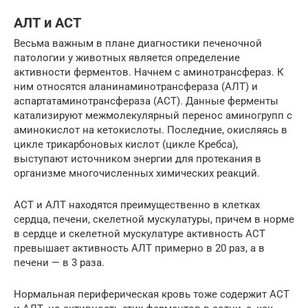
АЛТ и АСТ
Весьма важным в плане диагностики печеночной
патологии у животных является определение
активности ферментов. Начнем с аминотрансфераз. К
ним относятся аланинаминотрансфераза (АЛТ) и
аспартатаминотрансфераза (ACT). Данные ферменты
катализируют межмолекулярный перенос аминогрупп с
аминокислот на кетокислоты. Последние, окисляясь в
цикле трикарбоновых кислот (цикле Кребса),
выступают источником энергии для протекания в
организме многочисленных химических реакций.
ACT и АЛТ находятся преимущественно в клетках
сердца, печени, скелетной мускулатуры, причем в норме
в сердце и скелетной мускулатуре активность ACT
превышает активность АЛТ примерно в 20 раз, а в
печени — в 3 раза.
Нормальная периферическая кровь тоже содержит ACT