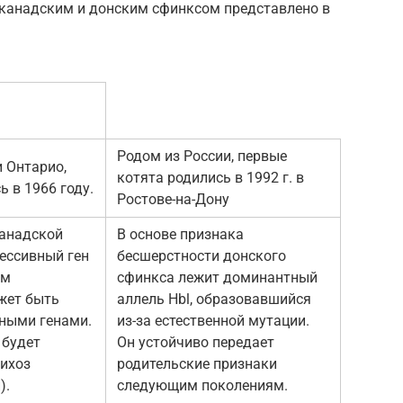
канадским и донским сфинксом представлено в
Родом из России, первые
 Онтарио,
котята родились в 1992 г. в
 в 1966 году.
Ростове-на-Дону
канадской
В основе признака
ессивный ген
бесшерстности донского
ом
сфинкса лежит доминантный
жет быть
аллель Hbl, образовавшийся
ными генами.
из-за естественной мутации.
 будет
Он устойчиво передает
рихоз
родительские признаки
).
следующим поколениям.