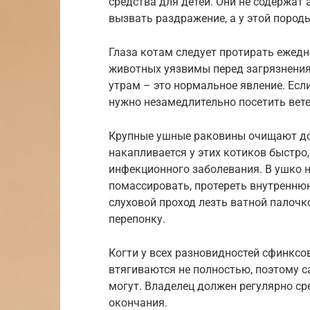
средства для детей. Они не содержат
вызвать раздражение, а у этой пород
Глаза котам следует протирать ежедне
животных уязвимы перед загрязнения
утрам – это нормальное явление. Есл
нужно незамедлительно посетить вет
Крупные ушные раковины очищают до
накапливается у этих котиков быстро
инфекционного заболевания. В ушко н
помассировать, протереть внутренню
слуховой проход лезть ватной палочк
перепонку.
Когти у всех разновидностей сфинксо
втягиваются не полностью, поэтому с
могут. Владелец должен регулярно ср
окончания.