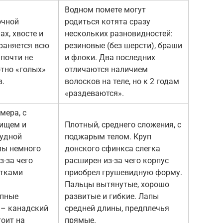
Водном помете могут
очной
родиться котята сразу
х, хвосте и
нескольких разновидностей:
храняется всю
резиновые (без шерсти), браши
 почти не
и флоки. Два последних
тно «голых»
отличаются наличием
в.
волосков на теле, но к 2 годам
«раздеваются».
мера, с
ищем и
Плотный, среднего сложения, с
рудной
поджарым телом. Круп
пы немного
донского сфинкса слегка
з-за чего
расширен из-за чего корпус
атками
приобрел грушевидную форму.
Пальцы вытянутые, хорошо
упные
развитые и гибкие. Лапы
 – канадский
средней длины, предплечья
тоит на
прямые.