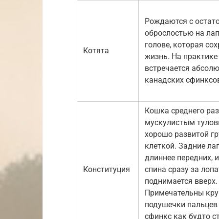
Рождаются с остат
оброслостью на лапа
голове, которая со
Котята
жизнь. На практике
встречается абсолю
канадских сфинксо
Кошка среднего раз
мускулистым тулов
хорошо развитой г
клеткой. Задние ла
длиннее передних, и
Конституция
спина сразу за лоп
поднимается вверх.
Примечательны кр
подушечки пальцев
сфинкс как будто с