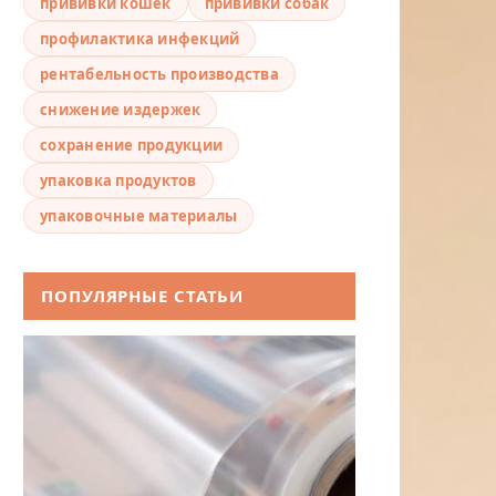
прививки кошек
прививки собак
профилактика инфекций
рентабельность производства
снижение издержек
сохранение продукции
упаковка продуктов
упаковочные материалы
ПОПУЛЯРНЫЕ СТАТЬИ