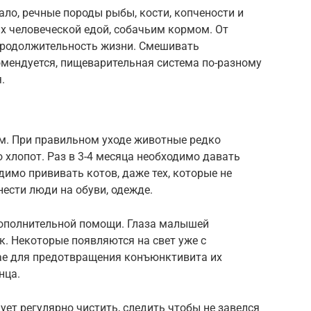
ало, речные породы рыбы, кости, копчености и
их человеческой едой, собачьим кормом. От
 продолжительность жизни. Смешивать
омендуется, пищеварительная система по-разному
.
м. При правильном уходе животные редко
хлопот. Раз в 3-4 месяца необходимо давать
димо прививать котов, даже тех, которые не
нести люди на обуви, одежде.
дополнительной помощи. Глаза малышей
к. Некоторые появляются на свет уже с
ае для предотвращения конъюнктивита их
нца.
ует регулярно чистить, следить чтобы не завелся