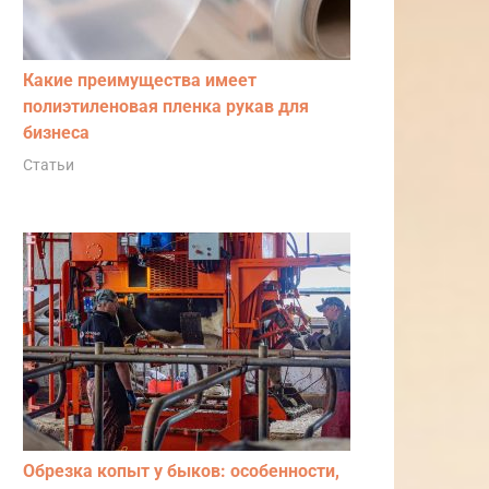
Какие преимущества имеет
полиэтиленовая пленка рукав для
бизнеса
Статьи
Обрезка копыт у быков: особенности,