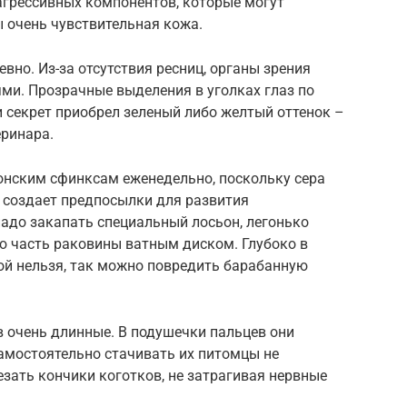
 агрессивных компонентов, которые могут
ы очень чувствительная кожа.
вно. Из-за отсутствия ресниц, органы зрения
ми. Прозрачные выделения в уголках глаз по
и секрет приобрел зеленый либо желтый оттенок –
еринара.
нским сфинксам еженедельно, поскольку сера
, создает предпосылки для развития
адо закапать специальный лосьон, легонько
ю часть раковины ватным диском. Глубоко в
ой нельзя, так можно повредить барабанную
в очень длинные. В подушечки пальцев они
амостоятельно стачивать их питомцы не
езать кончики коготков, не затрагивая нервные