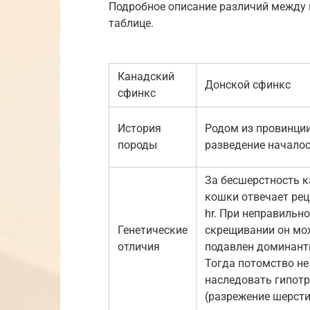
Подробное описание различий между 
таблице.
Канадский
Донской сфинкс
сфинкс
История
Родом из провинции
породы
разведение началось
За бесшерстность 
кошки отвечает рец
hr. При неправильн
Генетические
скрещивании он мо
отличия
подавлен доминант
Тогда потомство не
наследовать гипот
(разрежение шерсти