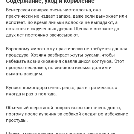
Содержание, уход и кормление
Венгерская овчарка очень чистоплотна, она
практически не издает запаха, даже если вымокнет или
вспотеет. Во время линьки волоски не выпадают, а
остаются в скрученных дредах. Щенка в возрасте до
двух лет постоянно расчесывают.
Взрослому животному практически не требуется данная
процедура. Хозяин разбирает жгуты руками, чтобы
избежать возникновения свалявшихся колтунов. Этот
процесс несложен, но является весьма долгим и
выматывающим.
Купают комондора очень редко, раз в три месяца, а
иногда и раз в полгода.
Объемный шерстяной покров высыхает очень долго,
поэтому после купания за собакой следят во избежание
простуды.
Шерсть может сохнуть дольше суток, даже если ее