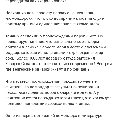
переводится как «король собак».
Несколько лет назад эту породу ещё называли
«комондорок», что плохо воспринималось на слух и,
поэтому приняли единое название — «комондор».
Точных сведений о происхождении породы нет. Но
превалирует мнение, что изначально комондоры
обитали в районе Чёрного моря вместе с племенами
мадьяр, которые использовали их для охраны отар
овец. Более 1000 лет назад их оттуда вытеснил
Хазарский каганат на территорию современной Венгрии,
где венгерские овчарки живут и по сей день.
Что касается происхождения породы, то учёные
считают, что комондор — результат скрещивания
нескольких древних пород овчарок и волков. А у
венгров имеется легенда, которая гласит, что комондор
появился вследствие «брака» волка и овцы.
Одно из первых описаний комондора в литературе