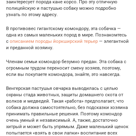
заинтересует порода кане корсо. Про эту отличную
полицейскую и пастушью собаку можно подробно
узнать по этому адресу.
В противовес гигантскому комондору, эта собачка —
одна из самых маленьких пород в мире. Познакомтесь
с
описанием породы йоркширский терьер
— элегантной
и преданной хозяину.
Членам семьи комондор безумно предан. Эта собака с
огромным трудом переносит смену хозяев, поэтому,
если вы покупаете комондора, знайте, это навсегда.
Венгерская пастушья овчарка выводилась с целью
охраны стада животных, защиты домашнего скота от
волков и медведей. Такая «работа» предполагает, что
собака должна самостоятельно, без подсказки хозяина
принимать правильные решения. Поэтому комондор
очень умный и независимый. А, также, достаточно
хитрый и может быть упрямым. Даже маленький щенок
попытается «взять в свои лапки» воспитание всех