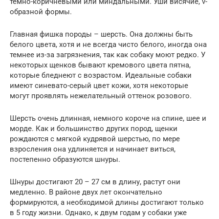
темно-коричневыми или миндальными. Уши висячие, v-
образной формы.
Главная фишка породы – шерсть. Она должны быть
белого цвета, хотя и не всегда чисто белого, иногда она
темнее из-за загрязнения, так как собаку моют редко. У
некоторых щенков бывают кремового цвета пятна,
которые бледнеют с возрастом. Идеальные собаки
имеют синевато-серый цвет кожи, хотя некоторые
могут проявлять нежелательный оттенок розового.
Шерсть очень длинная, немного короче на спине, шее и
морде. Как и большинство других пород, щенки
рождаются с мягкой кудрявой шерстью, по мере
взросления она удлиняется и начинает виться,
постепенно образуются шнуры.
Шнуры достигают 20 – 27 см в длину, растут они
медленно. В районе двух лет окончательно
формируются, а необходимой длины достигают только
в 5 году жизни. Однако, к двум годам у собаки уже