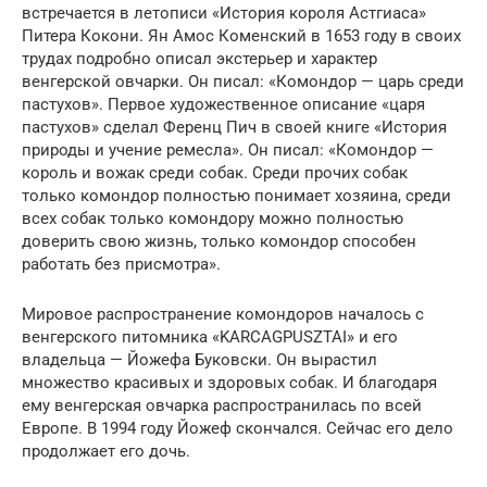
встречается в летописи «История короля Астгиаса»
Питера Кокони. Ян Амос Коменский в 1653 году в своих
трудах подробно описал экстерьер и характер
венгерской овчарки. Он писал: «Комондор — царь среди
пастухов». Первое художественное описание «царя
пастухов» сделал Ференц Пич в своей книге «История
природы и учение ремесла». Он писал: «Комондор —
король и вожак среди собак. Среди прочих собак
только комондор полностью понимает хозяина, среди
всех собак только комондору можно полностью
доверить свою жизнь, только комондор способен
работать без присмотра».
Мировое распространение комондоров началось с
венгерского питомника «KARCAGPUSZTAI» и его
владельца — Йожефа Буковски. Он вырастил
множество красивых и здоровых собак. И благодаря
ему венгерская овчарка распространилась по всей
Европе. В 1994 году Йожеф скончался. Сейчас его дело
продолжает его дочь.