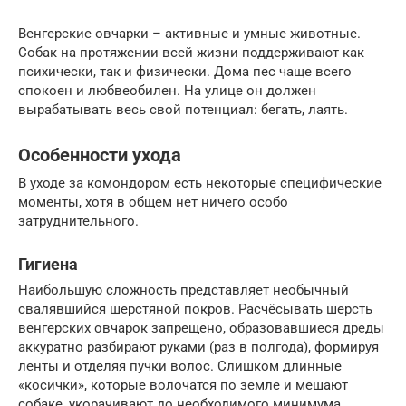
Венгерские овчарки – активные и умные животные.
Собак на протяжении всей жизни поддерживают как
психически, так и физически. Дома пес чаще всего
спокоен и любвеобилен. На улице он должен
вырабатывать весь свой потенциал: бегать, лаять.
Особенности ухода
В уходе за комондором есть некоторые специфические
моменты, хотя в общем нет ничего особо
затруднительного.
Гигиена
Наибольшую сложность представляет необычный
свалявшийся шерстяной покров. Расчёсывать шерсть
венгерских овчарок запрещено, образовавшиеся дреды
аккуратно разбирают руками (раз в полгода), формируя
ленты и отделяя пучки волос. Слишком длинные
«косички», которые волочатся по земле и мешают
собаке, укорачивают до необходимого минимума.