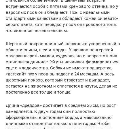
становится более темной. В щенячьем возрасте
встречаются особи с пятнами кремового оттенка, но у
взрослых псов они бледнеют. Псы с идеальными
стандартными качествами обладают кожей синевато-
серого цвета, хотя нередко у псов она розового тона,
что является нежелательным.
Шерстный покров длинный, несколько укороченный в
области спины, шеи и морды. У щенков венгерской
овчарки шерсть мягкая, кудрявая, но с возрастом она
становится длиннее. Жгуты начинают формироваться
еще с младенчества. Собаки не имеют подшерстка,
«детский» пух у псов выпадает к 24 месяцам. А весь
шерстный покров, который отрастает и выпадает,
остается на животном и сплетается в жгуты, делая их
постепенно все толще и толще.
Длина «дреддов» достигает в среднем 25 см, но рост
замедляется. К двум годам они полностью
сформированы в основные корды, а максимально
длинными становятся только к пяти годам. Чтобы