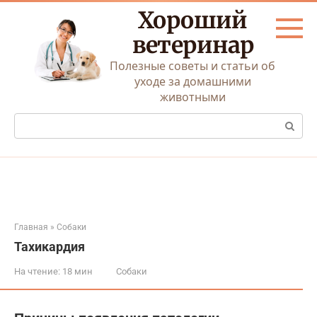
Перейти
Хороший
к
контенту
ветеринар
Полезные советы и статьи об
уходе за домашними
животными
Поиск:
Главная
»
Собаки
Тахикардия
На чтение:
18 мин
Собаки