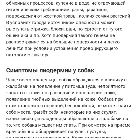
обменных процессов, купание в воде, не отвечающей
гигиеническим требованиям, раны, царапины,
повреждения от жесткой травы, колких семян растений.
В условиях города источником опасности может
выступать стрижка, блохи, вши, потертости от тугого
ошейника и пр. Хотя пиодермия такого генеза не
распространяется на большие поверхности и легко
лечится при условии устранения провоцирующего
патологию фактора.
Симптомы пиодермии у собак
Чаще всего владельцы собак обращаются в клинику с
жалобами на появление у питомца зуда, неприятного
запаха от кожи, покраснение и воспаление кожи,
появление гнойных выделений на коже. Собака при
этом становится нервной, беспокойной, не может найти
себе места, грызёт себя, некоторые из них скулят,
взвизгивают, и владельцы обращаются с жалобами на
то, что собака мешает им спать. При осмотре на приёме
врач обычно обнаруживает папулы, пустулы,
эпидермальные воротнички. Кожа гиперемирована,