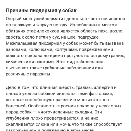
Причины пиодермия у собак
Острый мокнущий дерматит довольно часто начинается
во влажную и жаркую погоду. Излюбленным местом
обитания стафилококков является область паха, возле
хвоста, около петли у сук, на шее, подгрудке.
Межпальцевая пиодермия у собак может быть вызвана
занозами, колючками, колтунами, повреждениями
кожного покрова во время прогулок по острому гравию,
химическими ожогами. Этот вид заболевания
вызывают также грибковые заболевания или
различные паразиты.
Дело в том, что длинная шерсть, травмы, аллергия и
плохой уход за собакой являются теми факторами,
которые способствуют развитию многих кожных
болезней. Особенность строения покрова у некоторых
пород собак — многочисленные складки. Эти
углубления плохо проветриваются, и на них
скапливается слюна или моча, что также способствует
раздражениям и появлению в этом месте