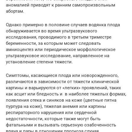
аномалией приводят к ранним самопроизвольным
абортам.
Однако примерно в половине случаев водянка плода
обнаруживается во время ультразвукового
исследования, проводимого в третьем триместре
беременности, за которым может следовать
амниоцентез или периодическое морфологическое
ультразвуковое исследование, направленное на
установление степени тяжести.
Симптомы, касающиеся плода или новорожденного,
различаются в зависимости от тяжести клинической
картины и варьируются от «легких» проявлений, таких
как асцит или бледность и в наиболее тяжелых формах,
появления отека и синяков на коже (цветные пятна
пурпура на коже), тяжелая анемия или картины
респираторного нарушения или сердечной
недостаточности, которые также могут быть
фатальными и вызывать серьезную озабоченность
врача и пары в отношении прогноза случая.