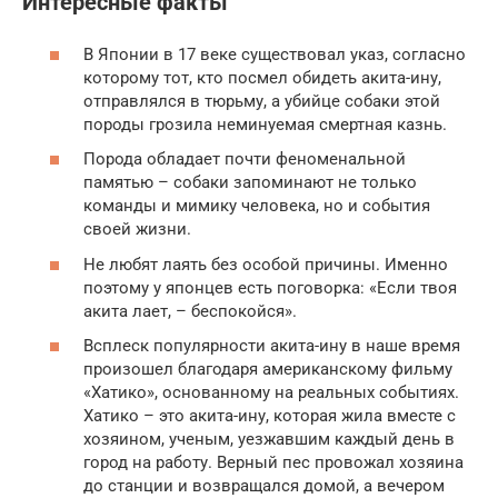
Интересные факты
В Японии в 17 веке существовал указ, согласно
которому тот, кто посмел обидеть акита-ину,
отправлялся в тюрьму, а убийце собаки этой
породы грозила неминуемая смертная казнь.
Порода обладает почти феноменальной
памятью – собаки запоминают не только
команды и мимику человека, но и события
своей жизни.
Не любят лаять без особой причины. Именно
поэтому у японцев есть поговорка: «Если твоя
акита лает, – беспокойся».
Всплеск популярности акита-ину в наше время
произошел благодаря американскому фильму
«Хатико», основанному на реальных событиях.
Хатико – это акита-ину, которая жила вместе с
хозяином, ученым, уезжавшим каждый день в
город на работу. Верный пес провожал хозяина
до станции и возвращался домой, а вечером