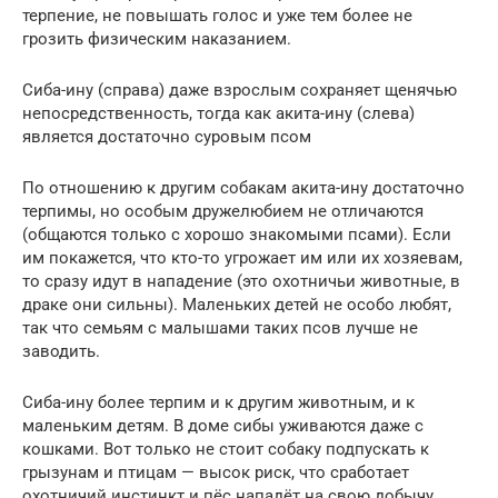
терпение, не повышать голос и уже тем более не
грозить физическим наказанием.
Сиба-ину (справа) даже взрослым сохраняет щенячью
непосредственность, тогда как акита-ину (слева)
является достаточно суровым псом
По отношению к другим собакам акита-ину достаточно
терпимы, но особым дружелюбием не отличаются
(общаются только с хорошо знакомыми псами). Если
им покажется, что кто-то угрожает им или их хозяевам,
то сразу идут в нападение (это охотничьи животные, в
драке они сильны). Маленьких детей не особо любят,
так что семьям с малышами таких псов лучше не
заводить.
Сиба-ину более терпим и к другим животным, и к
маленьким детям. В доме сибы уживаются даже с
кошками. Вот только не стоит собаку подпускать к
грызунам и птицам — высок риск, что сработает
охотничий инстинкт и пёс нападёт на свою добычу.