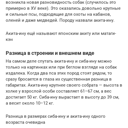
возникла новая разновидность собак (случилось это
примерно в XV веке). Это оказались довольно крупные
и сильные псы, подходящие для охоты на кабанов,
оленей и даже медведей. Породу назвали акита-ину.
Акита-ину ещё называют японским акиту или матаги-
кэн
Разница в строении и внешнем виде
На самом деле спутать акита-ину и сиба-ину можно
только на картинках или при беглом взгляде на собак
издалека. Когда два пса этих пород стоят рядом, то
сразу бросается в глаза их существенная разница в
габаритах. Акита-ину крупнее своего собрата — высота в
холке у взрослой особи составляет 61–67 см, а вес
достигает 50 кг. Сиба-ину вырастает в высоту до 39 см,
а весит около 10–12 кг.
Разница в размерах сиба-ину и акита-ину одного
возраста очевидна