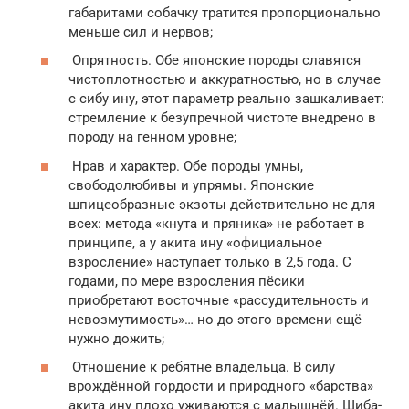
габаритами собачку тратится пропорционально
меньше сил и нервов;
Опрятность. Обе японские породы славятся
чистоплотностью и аккуратностью, но в случае
с сибу ину, этот параметр реально зашкаливает:
стремление к безупречной чистоте внедрено в
породу на генном уровне;
Нрав и характер. Обе породы умны,
свободолюбивы и упрямы. Японские
шпицеобразные экзоты действительно не для
всех: метода «кнута и пряника» не работает в
принципе, а у акита ину «официальное
взросление» наступает только в 2,5 года. С
годами, по мере взросления пёсики
приобретают восточные «рассудительность и
невозмутимость»… но до этого времени ещё
нужно дожить;
Отношение к ребятне владельца. В силу
врождённой гордости и природного «барства»
акита ину плохо уживаются с малышнёй. Шиба-