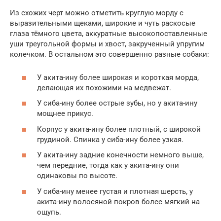
Из схожих черт можно отметить круглую морду с
выразительными щеками, широкие и чуть раскосые
глаза тёмного цвета, аккуратные высокопоставленные
уши треугольной формы и хвост, закрученный упругим
колечком. В остальном это совершенно разные собаки:
У акита-ину более широкая и короткая морда,
делающая их похожими на медвежат.
У сиба-ину более острые зубы, но у акита-ину
мощнее прикус.
Корпус у акита-ину более плотный, с широкой
грудиной. Спинка у сиба-ину более узкая.
У акита-ину задние конечности немного выше,
чем передние, тогда как у акита-ину они
одинаковы по высоте.
У сиба-ину менее густая и плотная шерсть, у
акита-ину волосяной покров более мягкий на
ощупь.