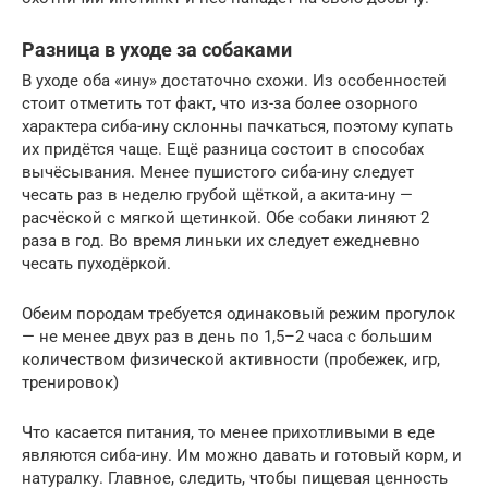
Разница в уходе за собаками
В уходе оба «ину» достаточно схожи. Из особенностей
стоит отметить тот факт, что из-за более озорного
характера сиба-ину склонны пачкаться, поэтому купать
их придётся чаще. Ещё разница состоит в способах
вычёсывания. Менее пушистого сиба-ину следует
чесать раз в неделю грубой щёткой, а акита-ину —
расчёской с мягкой щетинкой. Обе собаки линяют 2
раза в год. Во время линьки их следует ежедневно
чесать пуходёркой.
Обеим породам требуется одинаковый режим прогулок
— не менее двух раз в день по 1,5–2 часа с большим
количеством физической активности (пробежек, игр,
тренировок)
Что касается питания, то менее прихотливыми в еде
являются сиба-ину. Им можно давать и готовый корм, и
натуралку. Главное, следить, чтобы пищевая ценность