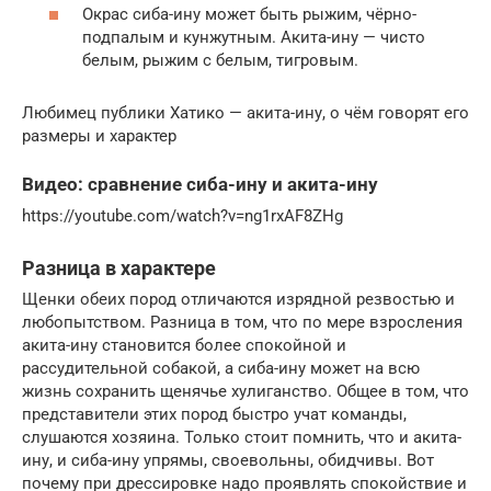
Окрас сиба-ину может быть рыжим, чёрно-
подпалым и кунжутным. Акита-ину — чисто
белым, рыжим с белым, тигровым.
Любимец публики Хатико — акита-ину, о чём говорят его
размеры и характер
Видео: сравнение сиба-ину и акита-ину
https://youtube.com/watch?v=ng1rxAF8ZHg
Разница в характере
Щенки обеих пород отличаются изрядной резвостью и
любопытством. Разница в том, что по мере взросления
акита-ину становится более спокойной и
рассудительной собакой, а сиба-ину может на всю
жизнь сохранить щенячье хулиганство. Общее в том, что
представители этих пород быстро учат команды,
слушаются хозяина. Только стоит помнить, что и акита-
ину, и сиба-ину упрямы, своевольны, обидчивы. Вот
почему при дрессировке надо проявлять спокойствие и