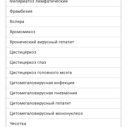
Филяриатоз лимфатический
Фрамбезия
Холера
Хромомикоз
Хронический вирусный гепатит
Цистицеркоз
Цистицеркоз глаз
Цистицеркоз головного мозга
Цитомегаловирусная инфекция
Цитомегаловирусная пневмония
Цитомегаловирусный гепатит
Цитомегаловирусный мононуклеоз
Чесотка