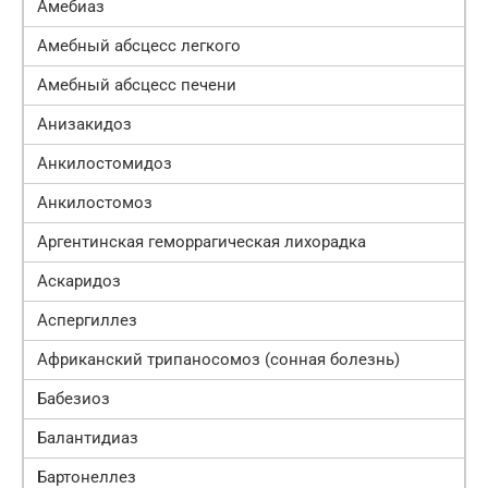
Амебиаз
Амебный абсцесс легкого
Амебный абсцесс печени
Анизакидоз
Анкилостомидоз
Анкилостомоз
Аргентинская геморрагическая лихорадка
Аскаридоз
Аспергиллез
Африканский трипаносомоз (сонная болезнь)
Бабезиоз
Балантидиаз
Бартонеллез