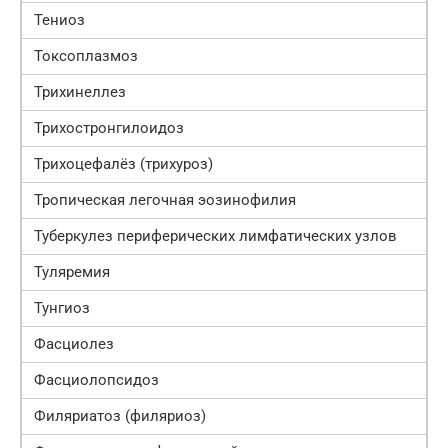
Тениоз
Токсоплазмоз
Трихинеллез
Трихостронгилоидоз
Трихоцефалёз (трихуроз)
Тропическая легочная эозинофилия
Туберкулез периферических лимфатических узлов
Туляремия
Тунгиоз
Фасциолез
Фасциолопсидоз
Филяриатоз (филяриоз)