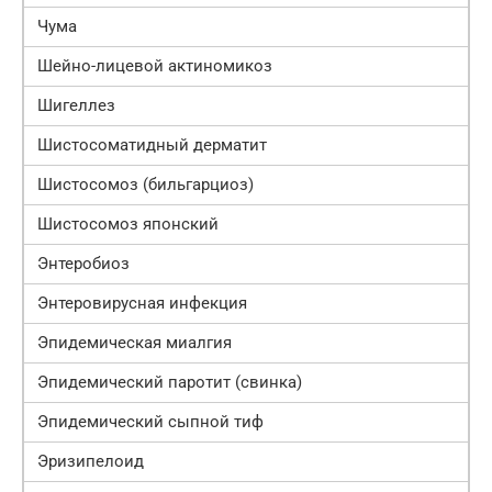
Чума
Шейно-лицевой актиномикоз
Шигеллез
Шистосоматидный дерматит
Шистосомоз (бильгарциоз)
Шистосомоз японский
Энтеробиоз
Энтеровирусная инфекция
Эпидемическая миалгия
Эпидемический паротит (свинка)
Эпидемический сыпной тиф
Эризипелоид