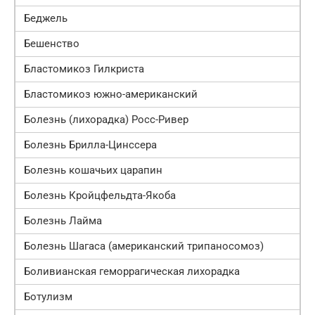
Беджель
Бешенство
Бластомикоз Гилкриста
Бластомикоз южно-американский
Болезнь (лихорадка) Росс-Ривер
Болезнь Брилла-Цинссера
Болезнь кошачьих царапин
Болезнь Кройцфельдта-Якоба
Болезнь Лайма
Болезнь Шагаса (американский трипаносомоз)
Боливианская геморрагическая лихорадка
Ботулизм