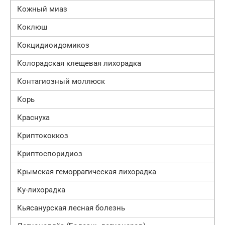
Кожный миаз
Коклюш
Кокцидиоидомикоз
Колорадская клещевая лихорадка
Контагиозный моллюск
Корь
Краснуха
Криптококкоз
Криптоспоридиоз
Крымская геморрагическая лихорадка
Ку-лихорадка
Кьясанурская лесная болезнь