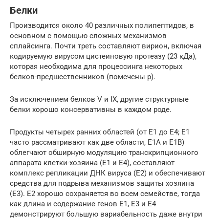
Белки
Производится около 40 различных полипептидов, в
основном с помощью сложных механизмов
сплайсинга. Почти треть составляют вирион, включая
кодируемую вирусом цистеиновую протеазу (23 кДа),
которая необходима для процессинга некоторых
белков-предшественников (помечены p).
За исключением белков V и IX, другие структурные
белки хорошо консервативны в каждом роде.
Продукты четырех ранних областей (от E1 до E4; E1
часто рассматривают как две области, E1A и E1B)
облегчают обширную модуляцию транскрипционного
аппарата клетки-хозяина (E1 и E4), составляют
комплекс репликации ДНК вируса (E2) и обеспечивают
средства для подрыва механизмов защиты хозяина
(E3). E2 хорошо сохраняется во всем семействе, тогда
как длина и содержание генов E1, E3 и E4
демонстрируют большую вариабельность даже внутри