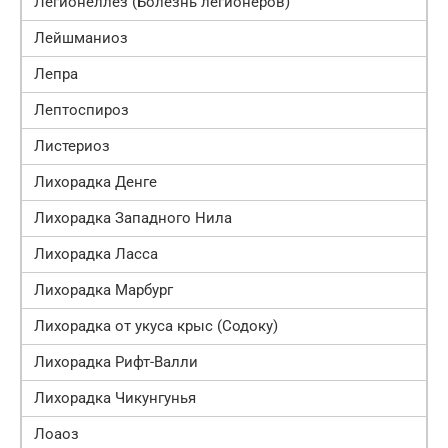
Легионеллёз (Болезнь легионеров)
Лейшманиоз
Лепра
Лептоспироз
Листериоз
Лихорадка Денге
Лихорадка Западного Нила
Лихорадка Ласса
Лихорадка Марбург
Лихорадка от укуса крыс (Содоку)
Лихорадка Рифт-Валли
Лихорадка Чикунгунья
Лоаоз