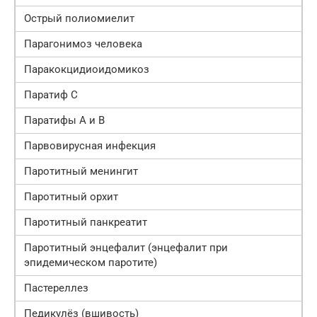
Острый полиомиелит
Парагонимоз человека
Паракокцидиоидомикоз
Паратиф С
Паратифы А и В
Парвовирусная инфекция
Паротитный менингит
Паротитный орхит
Паротитный панкреатит
Паротитный энцефалит (энцефалит при
эпидемическом паротите)
Пастереллез
Педикулёз (вшивость)