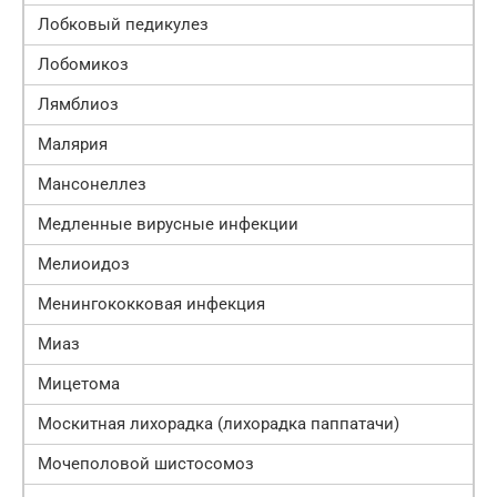
Лобковый педикулез
Лобомикоз
Лямблиоз
Малярия
Мансонеллез
Медленные вирусные инфекции
Мелиоидоз
Менингококковая инфекция
Миаз
Мицетома
Москитная лихорадка (лихорадка паппатачи)
Мочеполовой шистосомоз