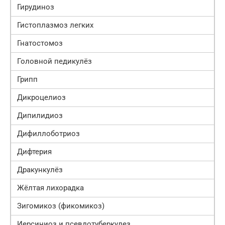
Гирудиноз
Гистоплазмоз легких
Гнатостомоз
Головной педикулёз
Грипп
Дикроцелиоз
Дипилидиоз
Дифиллоботриоз
Дифтерия
Дракункулёз
Жёлтая лихорадка
Зигомикоз (фикомикоз)
Иерсиниоз и псевдотуберкулез