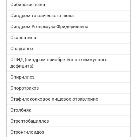
Сибирская язва
Синдром токсического шока
Синдром Уотерхауза-Фридериксена
Скарлатина
Спарганоз
СПИД (синдром приобретённого иммунного
дефицита)
Спириллез
Споротрихоз
Стафилококковое пищевое отравление
Столбняк
Стрептобациллез
Стронгилоидоз